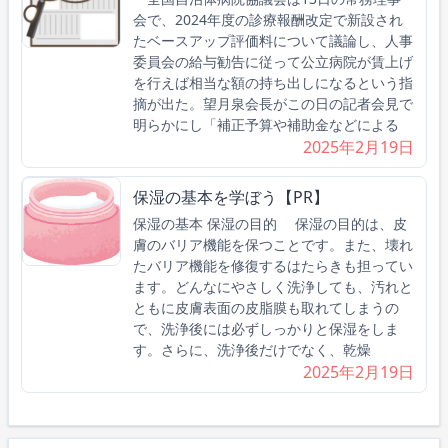
会で、2024年度の診療報酬改定で新設され
たベースアップ評価料について議論し、人事
委員会の給与勧告に従って公立病院が賃上げ
を行えば相当な額の持ち出しになるという指
摘が出た。望月泉会長がこの日の記者会見で
明らかにし「補正予算や補助金などによる
2025年2月19日
保湿の基本を学ぼう【PR】
保湿の基本 保湿の目的 保湿の目的は、皮
膚のバリア機能を保つことです。また、壊れ
たバリア機能を修復するはたらきも担ってい
ます。どんなにやさしく洗浄しても、汚れと
ともに皮膚表面の皮脂膜も取れてしまうの
で、洗浄後には必ずしっかりと保湿をしま
す。さらに、洗浄後だけでなく、乾燥
2025年2月19日