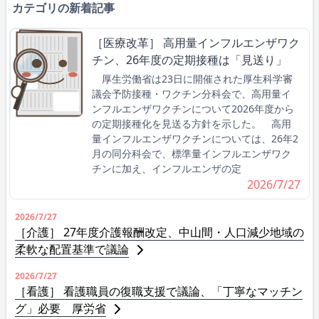
カテゴリの新着記事
［医療改革］ 高用量インフルエンザワク
チン、26年度の定期接種は「見送り」
厚生労働省は23日に開催された厚生科学審
議会予防接種・ワクチン分科会で、高用量イ
ンフルエンザワクチンについて2026年度から
の定期接種化を見送る方針を示した。 高用
量インフルエンザワクチンについては、26年2
月の同分科会で、標準量インフルエンザワク
チンに加え、インフルエンザの定
2026/7/27
2026/7/27
［介護］ 27年度介護報酬改定、中山間・人口減少地域の
柔軟な配置基準で議論
2026/7/27
［看護］ 看護職員の復職支援で議論、「丁寧なマッチン
グ」必要 厚労省