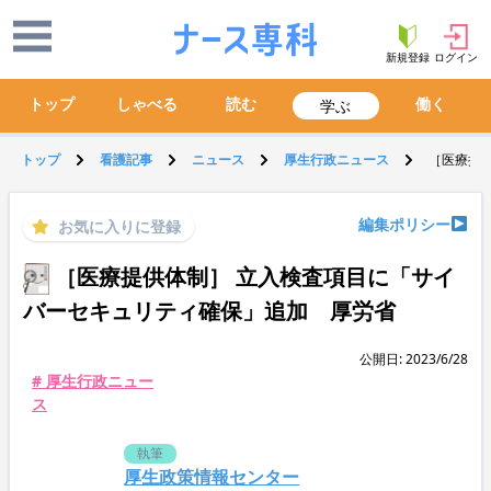
新規登録
ログイン
トップ
しゃべる
読む
働く
学ぶ
トップ
看護記事
ニュース
厚生行政ニュース
［医療提
編集ポリシー
お気に入りに登録
［医療提供体制］ 立入検査項目に「サイ
バーセキュリティ確保」追加 厚労省
公開日: 2023/6/28
# 厚生行政ニュー
ス
執筆
厚生政策情報センター