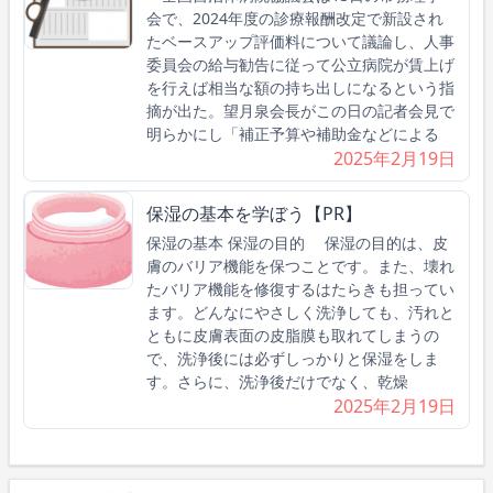
会で、2024年度の診療報酬改定で新設され
たベースアップ評価料について議論し、人事
委員会の給与勧告に従って公立病院が賃上げ
を行えば相当な額の持ち出しになるという指
摘が出た。望月泉会長がこの日の記者会見で
明らかにし「補正予算や補助金などによる
2025年2月19日
保湿の基本を学ぼう【PR】
保湿の基本 保湿の目的 保湿の目的は、皮
膚のバリア機能を保つことです。また、壊れ
たバリア機能を修復するはたらきも担ってい
ます。どんなにやさしく洗浄しても、汚れと
ともに皮膚表面の皮脂膜も取れてしまうの
で、洗浄後には必ずしっかりと保湿をしま
す。さらに、洗浄後だけでなく、乾燥
2025年2月19日