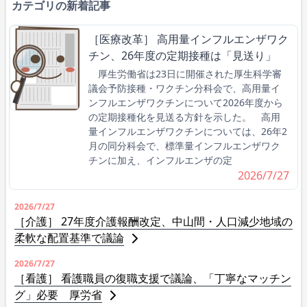
カテゴリの新着記事
［医療改革］ 高用量インフルエンザワク
チン、26年度の定期接種は「見送り」
厚生労働省は23日に開催された厚生科学審
議会予防接種・ワクチン分科会で、高用量イ
ンフルエンザワクチンについて2026年度から
の定期接種化を見送る方針を示した。 高用
量インフルエンザワクチンについては、26年2
月の同分科会で、標準量インフルエンザワク
チンに加え、インフルエンザの定
2026/7/27
2026/7/27
［介護］ 27年度介護報酬改定、中山間・人口減少地域の
柔軟な配置基準で議論
2026/7/27
［看護］ 看護職員の復職支援で議論、「丁寧なマッチン
グ」必要 厚労省