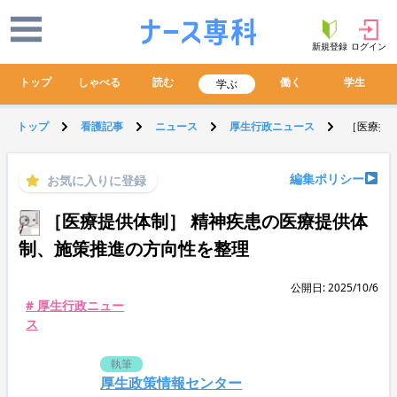
新規登録
ログイン
トップ
しゃべる
読む
働く
学生
学ぶ
トップ
看護記事
ニュース
厚生行政ニュース
［医療提
編集ポリシー
お気に入りに登録
［医療提供体制］ 精神疾患の医療提供体
制、施策推進の方向性を整理
公開日: 2025/10/6
# 厚生行政ニュー
ス
執筆
厚生政策情報センター