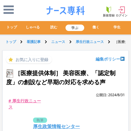
新規登録
ログイン
トップ
しゃべる
読む
働く
学生
学ぶ
トップ
看護記事
ニュース
厚生行政ニュース
［医療提
編集ポリシー
お気に入りに登録
［医療提供体制］ 美容医療、「認定制
度」の創設など早期の対応を求める声
公開日: 2024/8/31
# 厚生行政ニュー
ス
執筆
厚生政策情報センター