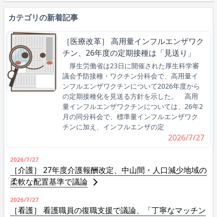
カテゴリの新着記事
［医療改革］ 高用量インフルエンザワク
チン、26年度の定期接種は「見送り」
厚生労働省は23日に開催された厚生科学審
議会予防接種・ワクチン分科会で、高用量イ
ンフルエンザワクチンについて2026年度から
の定期接種化を見送る方針を示した。 高用
量インフルエンザワクチンについては、26年2
月の同分科会で、標準量インフルエンザワク
チンに加え、インフルエンザの定
2026/7/27
2026/7/27
［介護］ 27年度介護報酬改定、中山間・人口減少地域の
柔軟な配置基準で議論
2026/7/27
［看護］ 看護職員の復職支援で議論、「丁寧なマッチン