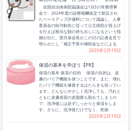
全国自治体病院協議会は13日の常務理事
会で、2024年度の診療報酬改定で新設され
たベースアップ評価料について議論し、人事
委員会の給与勧告に従って公立病院が賃上げ
を行えば相当な額の持ち出しになるという指
摘が出た。望月泉会長がこの日の記者会見で
明らかにし「補正予算や補助金などによる
2025年2月19日
保湿の基本を学ぼう【PR】
保湿の基本 保湿の目的 保湿の目的は、皮
膚のバリア機能を保つことです。また、壊れ
たバリア機能を修復するはたらきも担ってい
ます。どんなにやさしく洗浄しても、汚れと
ともに皮膚表面の皮脂膜も取れてしまうの
で、洗浄後には必ずしっかりと保湿をしま
す。さらに、洗浄後だけでなく、乾燥
2025年2月19日