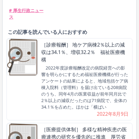
# 厚生行政ニュー
ス
この記事を読んでいる人におすすめ
［診療報酬］ 地ケア病棟2％以上の減
収は34.1％、増収32.2％ 福祉医療機
構
2022年度診療報酬改定の病院経営への影
響を明らかにするため福祉医療機構が行った
アンケートの結果によると、地域包括ケア病
棟入院料（管理料）を届け出ている208病院
のうち、同年4月の医業収益が前年同月比で
2％以上の減収だったのは71病院で、全体の
34.1％を占めた。ほかは「横ばい
2022年8月9日
［医療提供体制］ 多様な精神疾患の医
療連携の研究を優先的に推進 厚労省