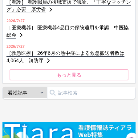
［看護］ 看護職員の復職支援で議論、「丁寧なマッチン
グ」必要 厚労省
2026/7/27
［医療機器］ 医療機器4品目の保険適用を承認 中医協
総会
2026/7/27
［救急医療］ 26年6月の熱中症による救急搬送者数は
4,064人 消防庁
もっと見る