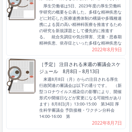
厚生労働省は5日、2023年度の厚生労働科
学研究の概要を公表した。多様な精神疾患な
どに対応した医療連携体制の構築や多職種連
携による質の高い精神科医療を推進するため
の研究を新規課題として優先的に推進す
る。 統合失調症や気分障害、児童・思春期
精神疾患、依存症といった多様な精神疾患な
2022年8月9日
［予定］ 注目される来週の審議会スケ
ジュール 8月8日－8月13日
来週8月8日（月）からの注目される厚生
行政関連の審議会は以下の通りです。 （新
型コロナウイルス感染症の影響により、開催
形式や開催日などが変更になる可能性があり
ます）8月8日(月）13:00-15:00 第34回 厚
生科学審議会 予防接種・ワクチン分科会
14:00-16:00 第
2022年8月7日