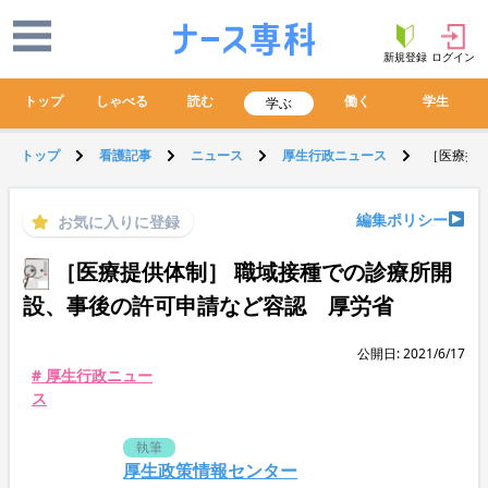
新規登録
ログイン
トップ
しゃべる
読む
働く
学生
学ぶ
トップ
看護記事
ニュース
厚生行政ニュース
［医療提
編集ポリシー
お気に入りに登録
［医療提供体制］ 職域接種での診療所開
設、事後の許可申請など容認 厚労省
公開日: 2021/6/17
# 厚生行政ニュー
ス
執筆
厚生政策情報センター