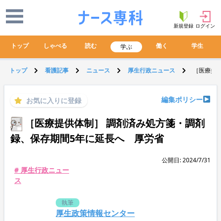
新規登録
ログイン
トップ
しゃべる
読む
働く
学生
学ぶ
トップ
看護記事
ニュース
厚生行政ニュース
［医療提
編集ポリシー
お気に入りに登録
［医療提供体制］ 調剤済み処方箋・調剤
録、保存期間5年に延長へ 厚労省
公開日: 2024/7/31
# 厚生行政ニュー
ス
執筆
厚生政策情報センター