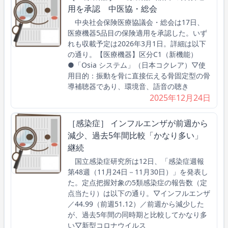
用を承認 中医協・総会
中央社会保険医療協議会・総会は17日、
医療機器5品目の保険適用を承認した。いず
れも収載予定は2026年3月1日。詳細は以下
の通り。【医療機器】区分C1（新機能）
●「Osia システム」（日本コクレア）▽使
用目的：振動を骨に直接伝える骨固定型の骨
導補聴器であり、環境音、語音の聴き
2025年12月24日
［感染症］ インフルエンザが前週から
減少、過去5年間比較「かなり多い」
継続
国立感染症研究所は12日、「感染症週報
第48週（11月24日－11月30日）」を発表し
た。定点把握対象の5類感染症の報告数（定
点当たり）は以下の通り。▽インフルエンザ
／44.99（前週51.12）／前週から減少した
が、過去5年間の同時期と比較してかなり多
い▽新型コロナウイルス