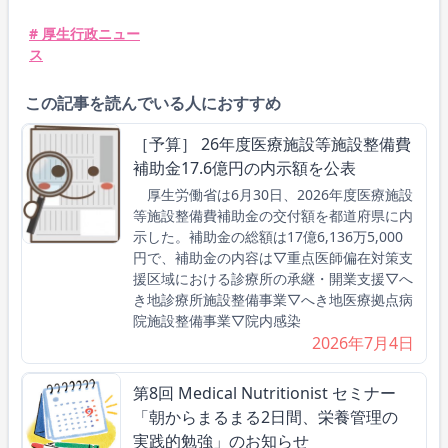
# 厚生行政ニュー
ス
この記事を読んでいる人におすすめ
［予算］ 26年度医療施設等施設整備費
補助金17.6億円の内示額を公表
厚生労働省は6月30日、2026年度医療施設
等施設整備費補助金の交付額を都道府県に内
示した。補助金の総額は17億6,136万5,000
円で、補助金の内容は▽重点医師偏在対策支
援区域における診療所の承継・開業支援▽へ
き地診療所施設整備事業▽へき地医療拠点病
院施設整備事業▽院内感染
2026年7月4日
第8回 Medical Nutritionist セミナー
「朝からまるまる2日間、栄養管理の
実践的勉強」のお知らせ