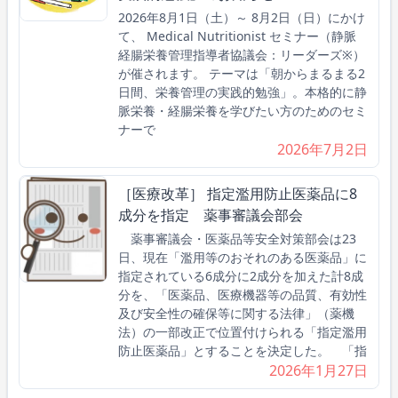
2026年8月1日（土）～ 8月2日（日）にかけ
て、 Medical Nutritionist セミナー（静脈
経腸栄養管理指導者協議会：リーダーズ※）
が催されます。 テーマは「朝からまるまる2
日間、栄養管理の実践的勉強」。本格的に静
脈栄養・経腸栄養を学びたい方のためのセミ
ナーで
2026年7月2日
［医療改革］ 指定濫用防止医薬品に8
成分を指定 薬事審議会部会
薬事審議会・医薬品等安全対策部会は23
日、現在「濫用等のおそれのある医薬品」に
指定されている6成分に2成分を加えた計8成
分を、「医薬品、医療機器等の品質、有効性
及び安全性の確保等に関する法律」（薬機
法）の一部改正で位置付けられる「指定濫用
防止医薬品」とすることを決定した。 「指
2026年1月27日