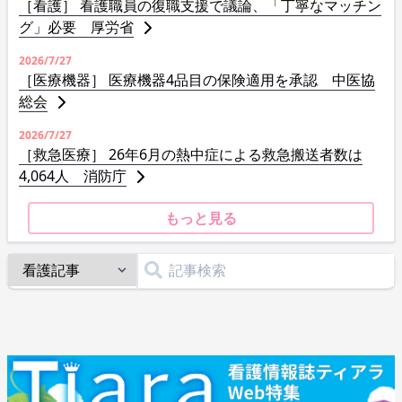
［看護］ 看護職員の復職支援で議論、「丁寧なマッチン
グ」必要 厚労省
2026/7/27
［医療機器］ 医療機器4品目の保険適用を承認 中医協
総会
2026/7/27
［救急医療］ 26年6月の熱中症による救急搬送者数は
4,064人 消防庁
もっと見る