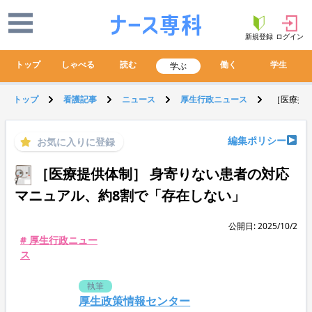
新規登録
ログイン
トップ
しゃべる
読む
働く
学生
学ぶ
トップ
看護記事
ニュース
厚生行政ニュース
［医療提
編集ポリシー
お気に入りに登録
［医療提供体制］ 身寄りない患者の対応
マニュアル、約8割で「存在しない」
公開日: 2025/10/2
# 厚生行政ニュー
ス
執筆
厚生政策情報センター