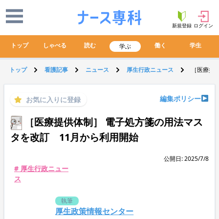
新規登録
ログイン
トップ
しゃべる
読む
働く
学生
学ぶ
トップ
看護記事
ニュース
厚生行政ニュース
［医療提供
編集ポリシー
お気に入りに登録
［医療提供体制］ 電子処方箋の用法マス
タを改訂 11月から利用開始
公開日: 2025/7/8
# 厚生行政ニュー
ス
執筆
厚生政策情報センター