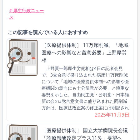
# 厚生行政ニュー
ス
この記事を読んでいる人におすすめ
［医療提供体制］ 11万床削減、「地域
医療への影響など留意必要」上野厚労
相
上野賢一郎厚生労働相は4日の記者会見
で、3党合意で盛り込まれた病床11万床削減
について「地域の医療提供体制への影響や医
療機関の意向にも十分留意が必要」と慎重な
姿勢を示した。自由民主党・公明党・日本維
新の会の3党合意文書に盛り込まれた同削減
方針は、医療法改正案の修正案には明記され
2025年11月9日
［医療提供体制］ 国立大学病院長会議
「診療報酬改定プラス11％」要望へ