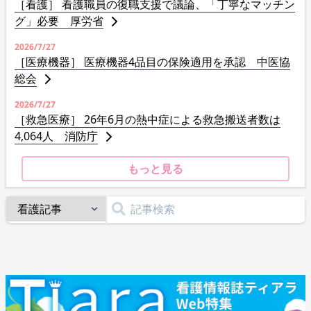
［看護］ 看護職員の復職支援で議論、「丁寧なマッチン
グ」必要 厚労省
2026/7/27
［医療機器］ 医療機器4品目の保険適用を承認 中医協
総会
2026/7/27
［救急医療］ 26年6月の熱中症による救急搬送者数は
4,064人 消防庁
もっと見る