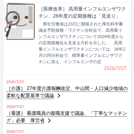
［医療改革］ 高用量インフルエンザワク
チン、26年度の定期接種は「見送り」
厚生労働省は23日に開催された厚生科学審
議会予防接種・ワクチン分科会で、高用量イ
ンフルエンザワクチンについて2026年度から
の定期接種化を見送る方針を示した。 高用
量インフルエンザワクチンについては、26年2
月の同分科会で、標準量インフルエンザワク
チンに加え、インフルエンザの定
2026/7/27
2026/7/27
［介護］ 27年度介護報酬改定、中山間・人口減少地域の
柔軟な配置基準で議論
2026/7/27
［看護］ 看護職員の復職支援で議論、「丁寧なマッチン
グ」必要 厚労省
2026/7/27