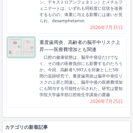
ン、デキストロアンフェタミン）とメチルフ
ェニデートは、いずれも同程度に症状を改善
するものの、体重に与える影響には違いが見
られ、dexamphetamin
2026年7月31日
重度歯周炎、高齢者の脳卒中リスク上
昇――医療費増加とも関連
口腔の健康状態は、脳卒中発症だけでな
く、その後の医療負担にも影響するのだろう
か。今回、高齢者1,997人を対象とした5年
間の追跡研究で、重度歯周炎は脳卒中発症リ
スクの上昇と関連し、脳卒中後の医療費増加
にも関与する可能性が示された。研究は愛知
学院大学歯学部口腔衛生学講座の齋藤
2026年7月25日
カテゴリの新着記事