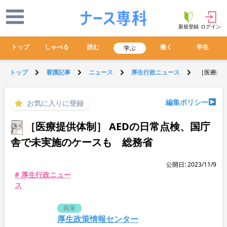
新規登録
ログイン
トップ
しゃべる
読む
働く
学生
学ぶ
トップ
看護記事
ニュース
厚生行政ニュース
［医療提供
編集ポリシー
お気に入りに登録
［医療提供体制］ AEDの日常点検、国庁
舎で未実施のケースも 総務省
公開日: 2023/11/9
# 厚生行政ニュー
ス
執筆
厚生政策情報センター