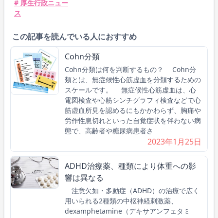
# 厚生行政ニュー
ス
この記事を読んでいる人におすすめ
Cohn分類
Cohn分類は何を判断するもの？ Cohn分
類とは、無症候性心筋虚血を分類するための
スケールです。 無症候性心筋虚血は、心
電図検査や心筋シンチグラフィ検査などで心
筋虚血所見を認めるにもかかわらず、胸痛や
労作性息切れといった自覚症状を伴わない病
態で、高齢者や糖尿病患者さ
2023年1月25日
ADHD治療薬、種類により体重への影
響は異なる
注意欠如・多動症（ADHD）の治療で広く
用いられる2種類の中枢神経刺激薬、
dexamphetamine（デキサアンフェタミ