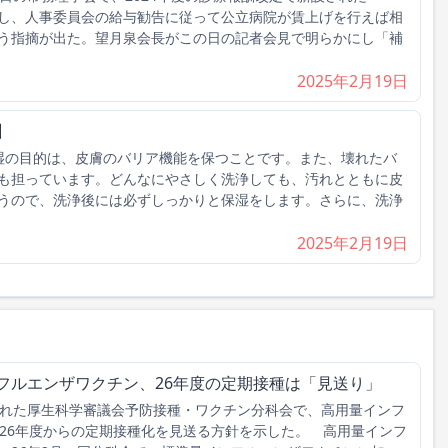
し、人事委員会の給与勧告に従って公立病院が賃上げを行えば相
う指摘が出た。望月泉会長がこの日の記者会見で明らかにし「補
2025年2月19日
】
湿の目的は、皮膚のバリア機能を保つことです。また、壊れたバ
も担っています。どんなにやさしく洗浄しても、汚れとともに皮
うので、洗浄後には必ずしっかりと保湿をします。さらに、洗浄
2025年2月19日
フルエンザワクチン、26年度の定期接種は「見送り」
れた厚生科学審議会予防接種・ワクチン分科会で、高用量インフ
026年度からの定期接種化を見送る方針を示した。 高用量インフ