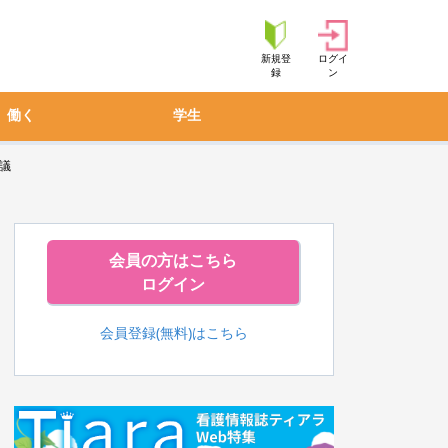
新規登
ログイ
録
ン
働く
学生
議
会員の方はこちら
ログイン
会員登録(無料)はこちら