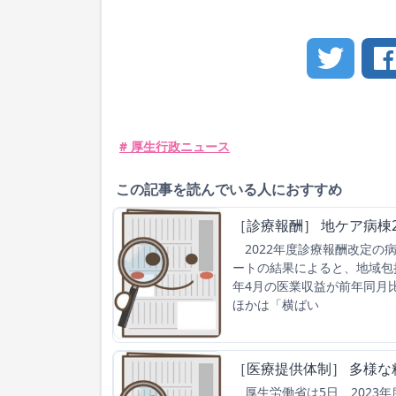
# 厚生行政ニュース
この記事を読んでいる人におすすめ
［診療報酬］ 地ケア病棟2
2022年度診療報酬改定の
ートの結果によると、地域包
年4月の医業収益が前年同月比
ほかは「横ばい
［医療提供体制］ 多様
厚生労働省は5日、2023