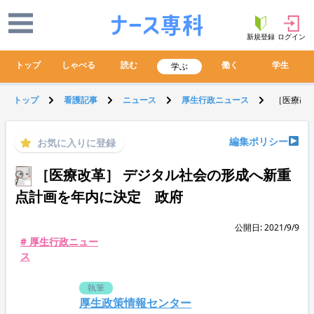
新規登録
ログイン
トップ
しゃべる
読む
働く
学生
学ぶ
トップ
看護記事
ニュース
厚生行政ニュース
［医療改
編集ポリシー
お気に入りに登録
［医療改革］ デジタル社会の形成へ新重
点計画を年内に決定 政府
公開日: 2021/9/9
# 厚生行政ニュー
ス
執筆
厚生政策情報センター