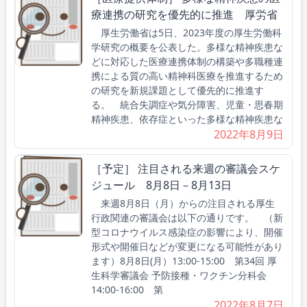
療連携の研究を優先的に推進 厚労省
厚生労働省は5日、2023年度の厚生労働科
学研究の概要を公表した。多様な精神疾患な
どに対応した医療連携体制の構築や多職種連
携による質の高い精神科医療を推進するため
の研究を新規課題として優先的に推進す
る。 統合失調症や気分障害、児童・思春期
精神疾患、依存症といった多様な精神疾患な
2022年8月9日
［予定］ 注目される来週の審議会スケ
ジュール 8月8日－8月13日
来週8月8日（月）からの注目される厚生
行政関連の審議会は以下の通りです。 （新
型コロナウイルス感染症の影響により、開催
形式や開催日などが変更になる可能性があり
ます）8月8日(月）13:00-15:00 第34回 厚
生科学審議会 予防接種・ワクチン分科会
14:00-16:00 第
2022年8月7日