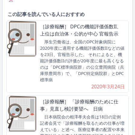
この記事を読んでいる人におすすめ
［診療報酬］ DPCの機能評価係数II、
上位は自治体・公的が中心 官報告示
厚生労働省は、全国のDPC対象病院に
2020年度に適用する機能評価係数IIなどの値
を23日、官報告示した。 それによると、機
能評価係数IIの評価が20年度に最も高くなる
のは「DPC標準病院群」の公立豊岡病院（兵
庫県豊岡市）で、「DPC特定病院群」とDPC
標準病
2020年3月24日
［診療報酬］ 「診療報酬のために仕
事」見直し検討要望へ 日病
日本病院会の相澤孝夫会長は18日の定例
記者会見で「診療報酬を取るための仕事が増
えている」と述べ、医療従事者の配置や本来