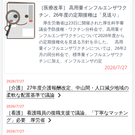
［医療改革］ 高用量インフルエンザワク
チン、26年度の定期接種は「見送り」
厚生労働省は23日に開催された厚生科学審
議会予防接種・ワクチン分科会で、高用量イ
ンフルエンザワクチンについて2026年度から
の定期接種化を見送る方針を示した。 高用
量インフルエンザワクチンについては、26年2
月の同分科会で、標準量インフルエンザワク
チンに加え、インフルエンザの定
2026/7/27
2026/7/27
［介護］ 27年度介護報酬改定、中山間・人口減少地域の
柔軟な配置基準で議論
2026/7/27
［看護］ 看護職員の復職支援で議論、「丁寧なマッチン
グ」必要 厚労省
2026/7/27