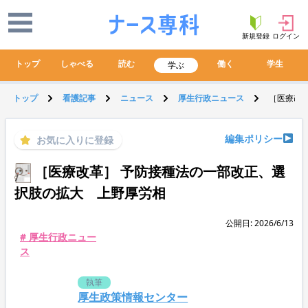
新規登録
ログイン
トップ
しゃべる
読む
働く
学生
学ぶ
トップ
看護記事
ニュース
厚生行政ニュース
［医療改
編集ポリシー
お気に入りに登録
［医療改革］ 予防接種法の一部改正、選
択肢の拡大 上野厚労相
公開日: 2026/6/13
# 厚生行政ニュー
ス
執筆
厚生政策情報センター