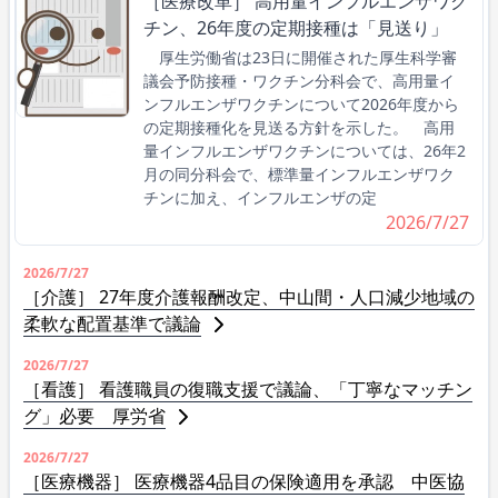
［医療改革］ 高用量インフルエンザワク
チン、26年度の定期接種は「見送り」
厚生労働省は23日に開催された厚生科学審
議会予防接種・ワクチン分科会で、高用量イ
ンフルエンザワクチンについて2026年度から
の定期接種化を見送る方針を示した。 高用
量インフルエンザワクチンについては、26年2
月の同分科会で、標準量インフルエンザワク
チンに加え、インフルエンザの定
2026/7/27
2026/7/27
［介護］ 27年度介護報酬改定、中山間・人口減少地域の
柔軟な配置基準で議論
2026/7/27
［看護］ 看護職員の復職支援で議論、「丁寧なマッチン
グ」必要 厚労省
2026/7/27
［医療機器］ 医療機器4品目の保険適用を承認 中医協