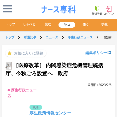
新規登録
ログイン
トップ
しゃべる
読む
働く
学生
学ぶ
トップ
看護記事
ニュース
厚生行政ニュース
［医療改
編集ポリシー
お気に入りに登録
［医療改革］ 内閣感染症危機管理統括
庁、今秋ごろ設置へ 政府
公開日: 2023/2/8
# 厚生行政ニュー
ス
執筆
厚生政策情報センター