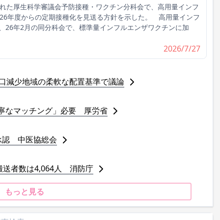
れた厚生科学審議会予防接種・ワクチン分科会で、高用量インフ
026年度からの定期接種化を見送る方針を示した。 高用量インフ
、26年2月の同分科会で、標準量インフルエンザワクチンに加
2026/7/27
人口減少地域の柔軟な配置基準で議論
寧なマッチング」必要 厚労省
承認 中医協総会
送者数は4,064人 消防庁
もっと見る