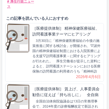
# 厚生行政ニュー
ス
この記事を読んでいる人におすすめ
［医療提供体制］ 精神保健医療福祉、
訪問看護事業テーマにヒアリング
3月30日に「精神保健医療福祉の今後の施
策推進に関する検討会」が開催され、▽諸外
国の精神保健福祉制度における入院医療によ
る支援▽訪問看護事業－に関するヒアリング
が行われた。 厚生労働省が提示した資料に
よると、訪問看護ステーションにおける医療
保険の訪問看護の利用者のうち「精神科訪
2026年4月6日
［医療提供体制］ 賃上げ、人事委員会
勧告に従えば「持ち出しに」 全自病
全国自治体病院協議会は13日の常務理事
会で、2024年度の診療報酬改定で新設され