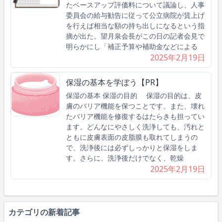
たベースアップ評価料について議論し、人事
委員会の給与勧告に従って公立病院が賃上げ
を行えば相当な額の持ち出しになるという指
摘が出た。望月泉会長がこの日の記者会見で
明らかにし「補正予算や補助金などによる
2025年2月19日
保湿の基本を学ぼう【PR】
保湿の基本 保湿の目的 保湿の目的は、皮
膚のバリア機能を保つことです。また、壊れ
たバリア機能を修復するはたらきも担ってい
ます。どんなにやさしく洗浄しても、汚れと
ともに皮膚表面の皮脂膜も取れてしまうの
で、洗浄後には必ずしっかりと保湿をしま
す。さらに、洗浄後だけでなく、乾燥
2025年2月19日
カテゴリの新着記事