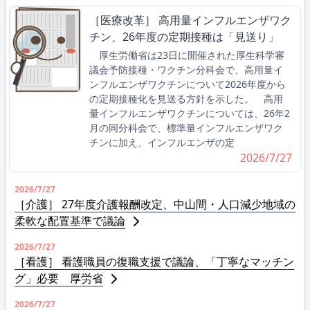
［医療改革］ 高用量インフルエンザワク
チン、26年度の定期接種は「見送り」
厚生労働省は23日に開催された厚生科学審
議会予防接種・ワクチン分科会で、高用量イ
ンフルエンザワクチンについて2026年度から
の定期接種化を見送る方針を示した。 高用
量インフルエンザワクチンについては、26年2
月の同分科会で、標準量インフルエンザワク
チンに加え、インフルエンザの定
2026/7/27
2026/7/27
［介護］ 27年度介護報酬改定、中山間・人口減少地域の
柔軟な配置基準で議論
2026/7/27
［看護］ 看護職員の復職支援で議論、「丁寧なマッチン
グ」必要 厚労省
2026/7/27