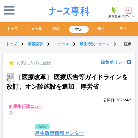
新規登録
ログイン
トップ
しゃべる
読む
働く
学生
学ぶ
トップ
看護記事
ニュース
厚生行政ニュース
［医療改
編集ポリシー
お気に入りに登録
［医療改革］ 医療広告等ガイドラインを
改訂、オン診施設を追加 厚労省
公開日: 2026/4/6
# 厚生行政ニュー
ス
執筆
厚生政策情報センター