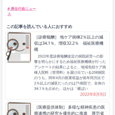
# 厚生行政ニュー
ス
この記事を読んでいる人におすすめ
［診療報酬］ 地ケア病棟2％以上の減
収は34.1％、増収32.2％ 福祉医療機
構
2022年度診療報酬改定の病院経営への影
響を明らかにするため福祉医療機構が行った
アンケートの結果によると、地域包括ケア病
棟入院料（管理料）を届け出ている208病院
のうち、同年4月の医業収益が前年同月比で
2％以上の減収だったのは71病院で、全体の
34.1％を占めた。ほかは「横ばい
2022年8月9日
［医療提供体制］ 多様な精神疾患の医
療連携の研究を優先的に推進 厚労省