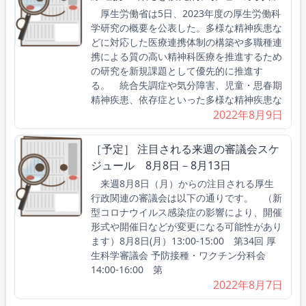
厚生労働省は5日、2023年度の厚生労働科
学研究の概要を公表した。多様な精神疾患な
どに対応した医療連携体制の構築や多職種連
携による質の高い精神科医療を推進するため
の研究を新規課題として優先的に推進す
る。 統合失調症や気分障害、児童・思春期
精神疾患、依存症といった多様な精神疾患な
2022年8月9日
［予定］ 注目される来週の審議会スケ
ジュール 8月8日－8月13日
来週8月8日（月）からの注目される厚生
行政関連の審議会は以下の通りです。 （新
型コロナウイルス感染症の影響により、開催
形式や開催日などが変更になる可能性があり
ます）8月8日(月）13:00-15:00 第34回 厚
生科学審議会 予防接種・ワクチン分科会
14:00-16:00 第
2022年8月7日