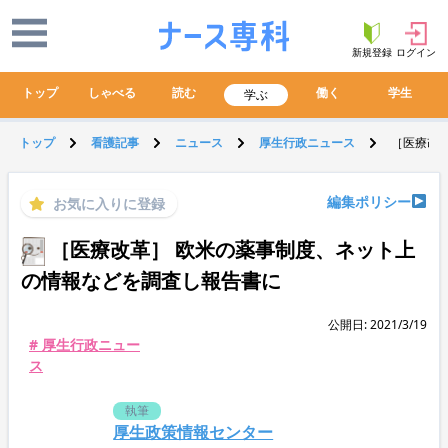
新規登録
ログイン
トップ
しゃべる
読む
働く
学生
学ぶ
トップ
看護記事
ニュース
厚生行政ニュース
［医療改
編集ポリシー
お気に入りに登録
［医療改革］ 欧米の薬事制度、ネット上
の情報などを調査し報告書に
公開日: 2021/3/19
# 厚生行政ニュー
ス
執筆
厚生政策情報センター