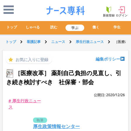
新規登録
ログイン
トップ
しゃべる
読む
働く
学生
学ぶ
トップ
看護記事
ニュース
厚生行政ニュース
［医療改
編集ポリシー
お気に入りに登録
［医療改革］ 薬剤自己負担の見直し、引
き続き検討すべき 社保審・部会
公開日: 2020/12/26
# 厚生行政ニュー
ス
執筆
厚生政策情報センター