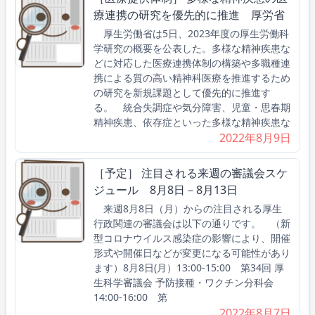
療連携の研究を優先的に推進 厚労省
厚生労働省は5日、2023年度の厚生労働科
学研究の概要を公表した。多様な精神疾患な
どに対応した医療連携体制の構築や多職種連
携による質の高い精神科医療を推進するため
の研究を新規課題として優先的に推進す
る。 統合失調症や気分障害、児童・思春期
精神疾患、依存症といった多様な精神疾患な
2022年8月9日
［予定］ 注目される来週の審議会スケ
ジュール 8月8日－8月13日
来週8月8日（月）からの注目される厚生
行政関連の審議会は以下の通りです。 （新
型コロナウイルス感染症の影響により、開催
形式や開催日などが変更になる可能性があり
ます）8月8日(月）13:00-15:00 第34回 厚
生科学審議会 予防接種・ワクチン分科会
14:00-16:00 第
2022年8月7日