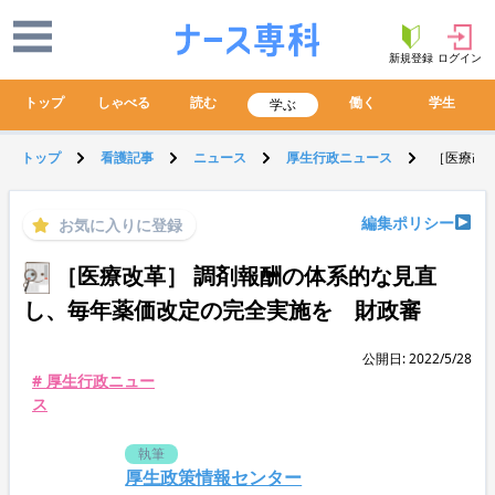
新規登録
ログイン
トップ
しゃべる
読む
働く
学生
学ぶ
トップ
看護記事
ニュース
厚生行政ニュース
［医療改
編集ポリシー
お気に入りに登録
［医療改革］ 調剤報酬の体系的な見直
し、毎年薬価改定の完全実施を 財政審
公開日: 2022/5/28
# 厚生行政ニュー
ス
執筆
厚生政策情報センター