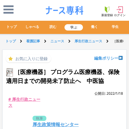
新規登録
ログイン
トップ
しゃべる
読む
働く
学生
学ぶ
トップ
看護記事
ニュース
厚生行政ニュース
［医療機
編集ポリシー
お気に入りに登録
［医療機器］ プログラム医療機器、保険
適用日までの開発未了防止へ 中医協
公開日: 2022/1/18
# 厚生行政ニュー
ス
執筆
厚生政策情報センター