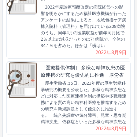
2022年度診療報酬改定の病院経営への影
響を明らかにするため福祉医療機構が行った
アンケートの結果によると、地域包括ケア病
棟入院料（管理料）を届け出ている208病院
のうち、同年4月の医業収益が前年同月比で
2％以上の減収だったのは71病院で、全体の
34.1％を占めた。ほかは「横ばい
2022年8月9日
［医療提供体制］ 多様な精神疾患の医
療連携の研究を優先的に推進 厚労省
厚生労働省は5日、2023年度の厚生労働科
学研究の概要を公表した。多様な精神疾患な
どに対応した医療連携体制の構築や多職種連
携による質の高い精神科医療を推進するため
の研究を新規課題として優先的に推進す
る。 統合失調症や気分障害、児童・思春期
精神疾患、依存症といった多様な精神疾患な
2022年8月9日