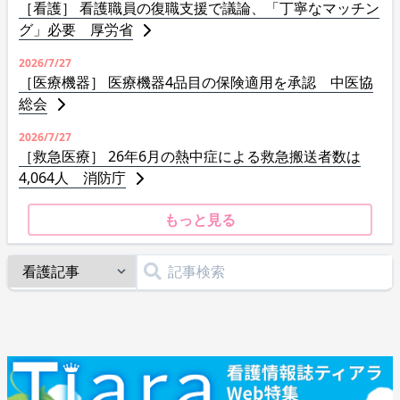
［看護］ 看護職員の復職支援で議論、「丁寧なマッチン
グ」必要 厚労省
2026/7/27
［医療機器］ 医療機器4品目の保険適用を承認 中医協
総会
2026/7/27
［救急医療］ 26年6月の熱中症による救急搬送者数は
4,064人 消防庁
もっと見る