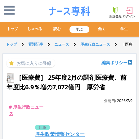
新規登録
ログイン
トップ
しゃべる
読む
働く
学生
学ぶ
トップ
看護記事
ニュース
厚生行政ニュース
［医療費］
編集ポリシー
お気に入りに登録
［医療費］ 25年度2月の調剤医療費、前
年度比6.9％増の7,072億円 厚労省
公開日: 2026/7/9
# 厚生行政ニュー
ス
執筆
厚生政策情報センター