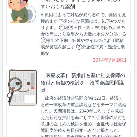
すいおもな薬剤
A 原因によって対処が異なるので、原因を見
極めます 下痢の主な原因には、以下4つがあ
ります。 ①浸透圧性下痢：未消化の大量の
食物等により腸壁から大量の水分が分泌する
②滲出性下痢：細菌やウイルスにより腸粘
膜が炎症を起こす ③分泌性下痢：難治性潰
瘍な
2014年7月26日
［医療改革］ 新推計を基に社会保障の
給付と負担の検討を 諮問会議民間議
員
政府の経済財政諮問会議は23日、経済・
財政一体改革の重点課題などをテーマに議論
した。民間議員は、2040年ごろまでを見据
えた新たな推計を基にして社会保障の給付と
負担の在り方の検討を進め、全世代型社会保
障制度の確立を目指すべきだと提言した。
民間議員は、岸田内閣が目指す経済社会を