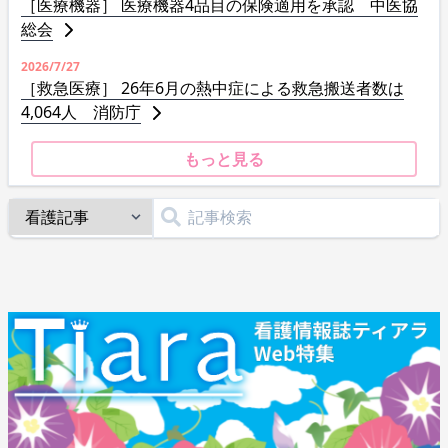
［医療機器］ 医療機器4品目の保険適用を承認 中医協
総会
2026/7/27
［救急医療］ 26年6月の熱中症による救急搬送者数は
4,064人 消防庁
もっと見る