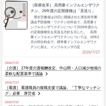
［医療改革］ 高用量インフルエンザワク
チン、26年度の定期接種は「見送り」
厚生労働省は23日に開催された厚生科学審
議会予防接種・ワクチン分科会で、高用量イ
ンフルエンザワクチンについて2026年度から
の定期接種化を見送る方針を示した。 高用
量インフルエンザワクチンについては、26年2
月の同分科会で、標準量インフルエンザワク
チンに加え、インフルエンザの定
2026/7/27
2026/7/27
［介護］ 27年度介護報酬改定、中山間・人口減少地域の
柔軟な配置基準で議論
2026/7/27
［看護］ 看護職員の復職支援で議論、「丁寧なマッチン
グ」必要 厚労省
2026/7/27