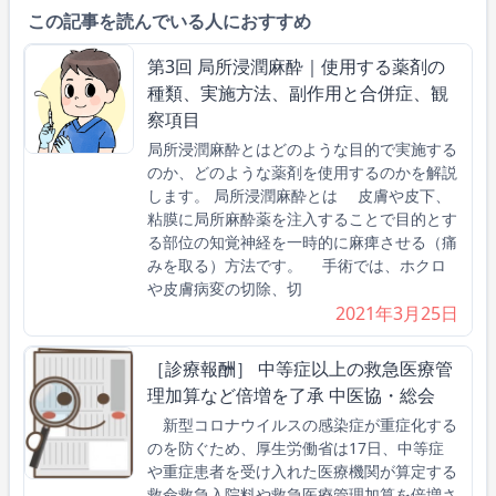
この記事を読んでいる人におすすめ
第3回 局所浸潤麻酔｜使用する薬剤の
種類、実施方法、副作用と合併症、観
察項目
局所浸潤麻酔とはどのような目的で実施する
のか、どのような薬剤を使用するのかを解説
します。 局所浸潤麻酔とは 皮膚や皮下、
粘膜に局所麻酔薬を注入することで目的とす
る部位の知覚神経を一時的に麻痺させる（痛
みを取る）方法です。 手術では、ホクロ
や皮膚病変の切除、切
2021年3月25日
［診療報酬］ 中等症以上の救急医療管
理加算など倍増を了承 中医協・総会
新型コロナウイルスの感染症が重症化する
のを防ぐため、厚生労働省は17日、中等症
や重症患者を受け入れた医療機関が算定する
救命救急入院料や救急医療管理加算を倍増さ