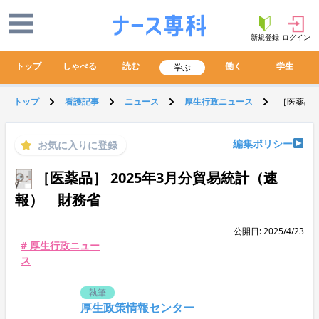
新規登録
ログイン
トップ
しゃべる
読む
働く
学生
学ぶ
トップ
看護記事
ニュース
厚生行政ニュース
［医薬品］
編集ポリシー
お気に入りに登録
［医薬品］ 2025年3月分貿易統計（速
報） 財務省
公開日: 2025/4/23
# 厚生行政ニュー
ス
執筆
厚生政策情報センター