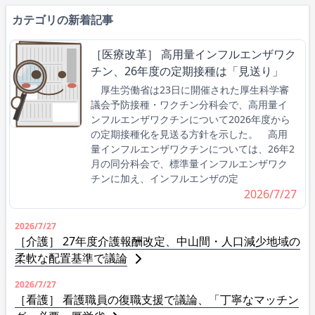
カテゴリの新着記事
［医療改革］ 高用量インフルエンザワク
チン、26年度の定期接種は「見送り」
厚生労働省は23日に開催された厚生科学審
議会予防接種・ワクチン分科会で、高用量イ
ンフルエンザワクチンについて2026年度から
の定期接種化を見送る方針を示した。 高用
量インフルエンザワクチンについては、26年2
月の同分科会で、標準量インフルエンザワク
チンに加え、インフルエンザの定
2026/7/27
2026/7/27
［介護］ 27年度介護報酬改定、中山間・人口減少地域の
柔軟な配置基準で議論
2026/7/27
［看護］ 看護職員の復職支援で議論、「丁寧なマッチン