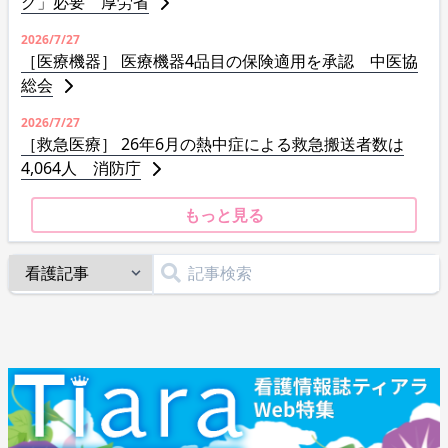
グ」必要 厚労省
2026/7/27
［医療機器］ 医療機器4品目の保険適用を承認 中医協
総会
2026/7/27
［救急医療］ 26年6月の熱中症による救急搬送者数は
4,064人 消防庁
もっと見る