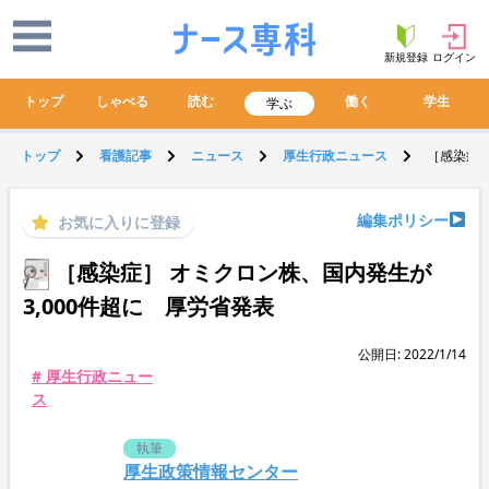
新規登録
ログイン
トップ
しゃべる
読む
働く
学生
学ぶ
トップ
看護記事
ニュース
厚生行政ニュース
［感染症］
編集ポリシー
お気に入りに登録
［感染症］ オミクロン株、国内発生が
3,000件超に 厚労省発表
公開日: 2022/1/14
# 厚生行政ニュー
ス
執筆
厚生政策情報センター