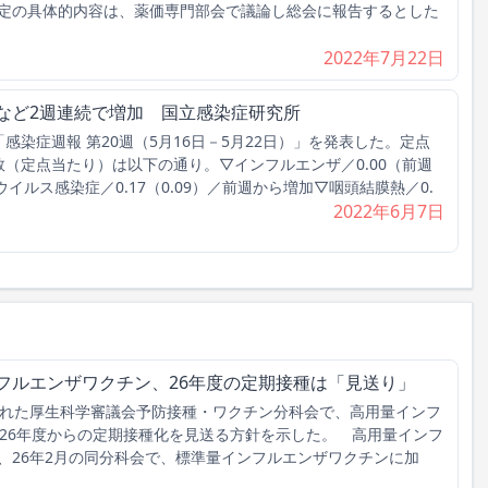
定の具体的内容は、薬価専門部会で議論し総会に報告するとした
2022年7月22日
など2週連続で増加 国立感染症研究所
染症週報 第20週（5月16日－5月22日）」を発表した。定点
（定点当たり）は以下の通り。▽インフルエンザ／0.00（前週
Sウイルス感染症／0.17（0.09）／前週から増加▽咽頭結膜熱／0.
2022年6月7日
フルエンザワクチン、26年度の定期接種は「見送り」
れた厚生科学審議会予防接種・ワクチン分科会で、高用量インフ
026年度からの定期接種化を見送る方針を示した。 高用量インフ
、26年2月の同分科会で、標準量インフルエンザワクチンに加