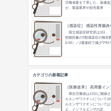
労働省案を了承した。薬価改
が、製薬業界や卸売業界
［感染症］ 感染性胃腸炎
国立感染症研究所は3日、「感
把握対象の5類感染症の報告数
0.00）／2週連続で減少▽R
カテゴリの新着記事
［医療改革］ 高用量イン
厚生労働省は23日に開催さ
ルエンザワクチンについて2
ルエンザワクチンについては
え、インフルエンザの定