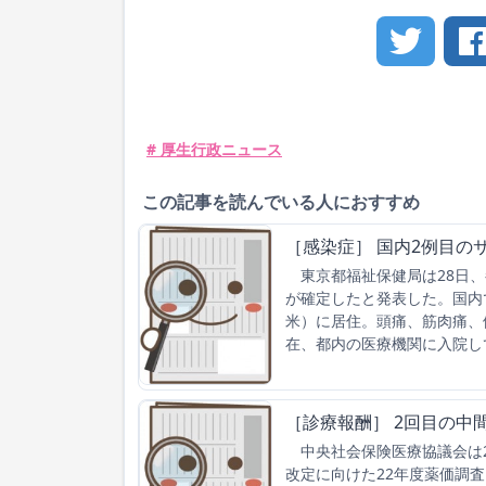
# 厚生行政ニュース
この記事を読んでいる人におすすめ
［感染症］ 国内2例目の
東京都福祉保健局は28日、
が確定したと発表した。国内
米）に居住。頭痛、筋肉痛、
在、都内の医療機関に入院し
［診療報酬］ 2回目の中
中央社会保険医療協議会は2
改定に向けた22年度薬価調