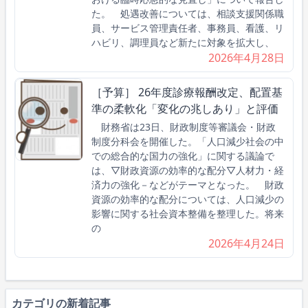
た。 処遇改善については、相談支援関係職
員、サービス管理責任者、事務員、看護、リ
ハビリ、調理員など新たに対象を拡大し、
2026年4月28日
［予算］ 26年度診療報酬改定、配置基
準の柔軟化「変化の兆しあり」と評価
財務省は23日、財政制度等審議会・財政
制度分科会を開催した。「人口減少社会の中
での総合的な国力の強化」に関する議論で
は、▽財政資源の効率的な配分▽人材力・経
済力の強化－などがテーマとなった。 財政
資源の効率的な配分については、人口減少の
影響に関する社会資本整備を整理した。将来
の
2026年4月24日
カテゴリの新着記事