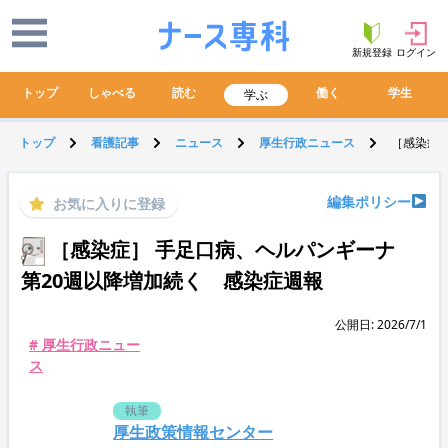
新規登録
ログイン
トップ
しゃべる
読む
働く
学生
学ぶ
トップ
看護記事
ニュース
厚生行政ニュース
［感染症］
編集ポリシー
お気に入りに登録
［感染症］ 手足口病、ヘルパンギーナ
第20週以降増加続く 感染症週報
公開日: 2026/7/1
# 厚生行政ニュー
ス
執筆
厚生政策情報センター