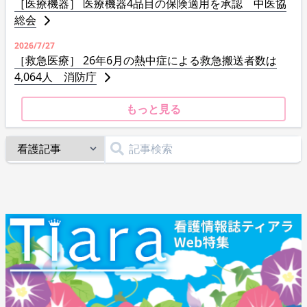
［医療機器］ 医療機器4品目の保険適用を承認 中医協
総会
2026/7/27
［救急医療］ 26年6月の熱中症による救急搬送者数は
4,064人 消防庁
もっと見る