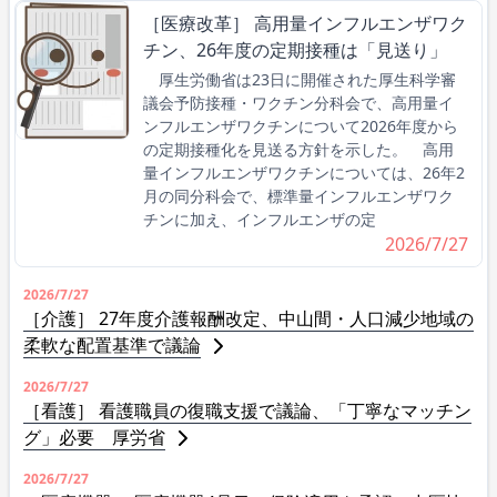
［医療改革］ 高用量インフルエンザワク
チン、26年度の定期接種は「見送り」
厚生労働省は23日に開催された厚生科学審
議会予防接種・ワクチン分科会で、高用量イ
ンフルエンザワクチンについて2026年度から
の定期接種化を見送る方針を示した。 高用
量インフルエンザワクチンについては、26年2
月の同分科会で、標準量インフルエンザワク
チンに加え、インフルエンザの定
2026/7/27
2026/7/27
［介護］ 27年度介護報酬改定、中山間・人口減少地域の
柔軟な配置基準で議論
2026/7/27
［看護］ 看護職員の復職支援で議論、「丁寧なマッチン
グ」必要 厚労省
2026/7/27