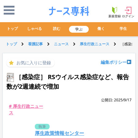
新規登録
ログイン
トップ
しゃべる
読む
働く
学生
学ぶ
トップ
看護記事
ニュース
厚生行政ニュース
［感染症］
編集ポリシー
お気に入りに登録
［感染症］ RSウイルス感染症など、報告
数が2週連続で増加
公開日: 2025/9/17
# 厚生行政ニュー
ス
執筆
厚生政策情報センター