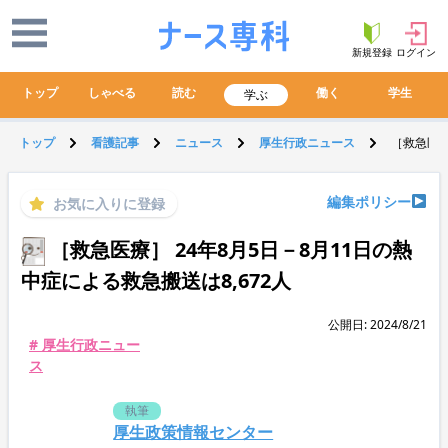
新規登録
ログイン
トップ
しゃべる
読む
働く
学生
学ぶ
トップ
看護記事
ニュース
厚生行政ニュース
［救急医療
編集ポリシー
お気に入りに登録
［救急医療］ 24年8月5日－8月11日の熱
中症による救急搬送は8,672人
公開日: 2024/8/21
# 厚生行政ニュー
ス
執筆
厚生政策情報センター