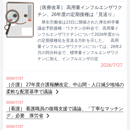
［医療改革］ 高用量インフルエンザワク
チン、26年度の定期接種は「見送り」
厚生労働省は23日に開催された厚生科学審
議会予防接種・ワクチン分科会で、高用量イ
ンフルエンザワクチンについて2026年度から
の定期接種化を見送る方針を示した。 高用
量インフルエンザワクチンについては、26年2
月の同分科会で、標準量インフルエンザワク
チンに加え、インフルエンザの定
2026/7/27
2026/7/27
［介護］ 27年度介護報酬改定、中山間・人口減少地域の
柔軟な配置基準で議論
2026/7/27
［看護］ 看護職員の復職支援で議論、「丁寧なマッチン
グ」必要 厚労省
2026/7/27