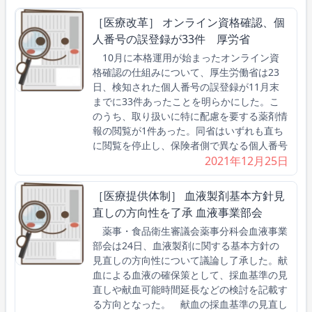
［医療改革］ オンライン資格確認、個
人番号の誤登録が33件 厚労省
10月に本格運用が始まったオンライン資
格確認の仕組みについて、厚生労働省は23
日、検知された個人番号の誤登録が11月末
までに33件あったことを明らかにした。こ
のうち、取り扱いに特に配慮を要する薬剤情
報の閲覧が1件あった。同省はいずれも直ち
に閲覧を停止し、保険者側で異なる個人番号
2021年12月25日
［医療提供体制］ 血液製剤基本方針見
直しの方向性を了承 血液事業部会
薬事・食品衛生審議会薬事分科会血液事業
部会は24日、血液製剤に関する基本方針の
見直しの方向性について議論し了承した。献
血による血液の確保策として、採血基準の見
直しや献血可能時間延長などの検討を記載す
る方向となった。 献血の採血基準の見直し