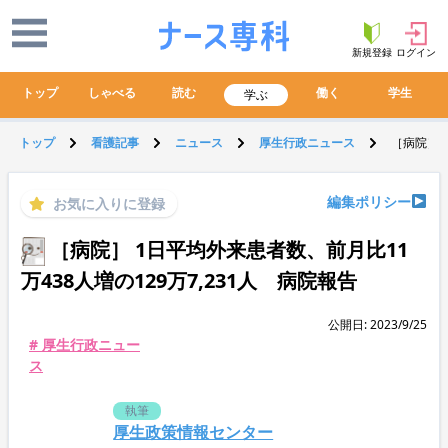
新規登録
ログイン
トップ
しゃべる
読む
働く
学生
学ぶ
トップ
看護記事
ニュース
厚生行政ニュース
［病院］ 
編集ポリシー
お気に入りに登録
［病院］ 1日平均外来患者数、前月比11
万438人増の129万7,231人 病院報告
公開日: 2023/9/25
# 厚生行政ニュー
ス
執筆
厚生政策情報センター