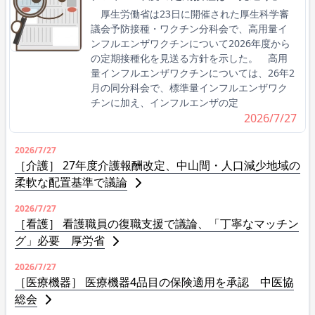
厚生労働省は23日に開催された厚生科学審
議会予防接種・ワクチン分科会で、高用量イ
ンフルエンザワクチンについて2026年度から
の定期接種化を見送る方針を示した。 高用
量インフルエンザワクチンについては、26年2
月の同分科会で、標準量インフルエンザワク
チンに加え、インフルエンザの定
2026/7/27
2026/7/27
［介護］ 27年度介護報酬改定、中山間・人口減少地域の
柔軟な配置基準で議論
2026/7/27
［看護］ 看護職員の復職支援で議論、「丁寧なマッチン
グ」必要 厚労省
2026/7/27
［医療機器］ 医療機器4品目の保険適用を承認 中医協
総会