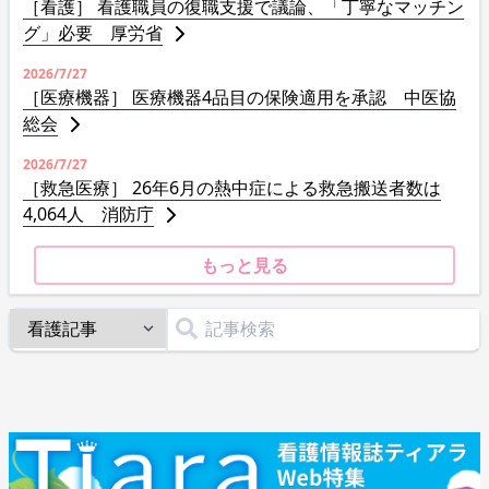
［看護］ 看護職員の復職支援で議論、「丁寧なマッチン
グ」必要 厚労省
2026/7/27
［医療機器］ 医療機器4品目の保険適用を承認 中医協
総会
2026/7/27
［救急医療］ 26年6月の熱中症による救急搬送者数は
4,064人 消防庁
もっと見る