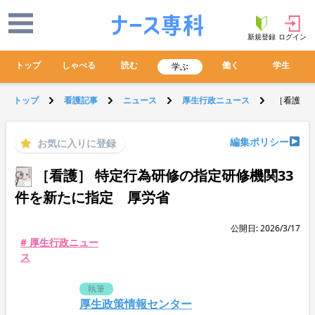
新規登録
ログイン
トップ
しゃべる
読む
働く
学生
学ぶ
トップ
看護記事
ニュース
厚生行政ニュース
［看護］ 
編集ポリシー
お気に入りに登録
［看護］ 特定行為研修の指定研修機関33
件を新たに指定 厚労省
公開日: 2026/3/17
# 厚生行政ニュー
ス
執筆
厚生政策情報センター