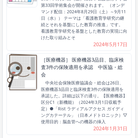
第33回学術集会が開催されます。 （オンデ
マンド配信：2024年8月29日（土）～9月11
日（水）） テーマは「看護教育学研究の継
続とそれを基盤にした教育の推進」です。
看護教育学研究を基盤とした教育の実現に向
けた取り組みとそ
2024年5月17日
［医療機器］ 医療機器3品目、臨床検
査3件の保険適用を承認 中医協・総
会
中央社会保険医療協議会・総会は26日、
医療機器3品目と臨床検査3件の保険適用を
承認した。詳細は以下の通り。【医療機器】
区分C1（新機能）（2024年3月1日収載予
定）●「Rist ラディアルアクセス ガイディ
ングカテーテル」（日本メドトロニック）▽
使用目的：脳血管への機器の挿入
2024年1月31日