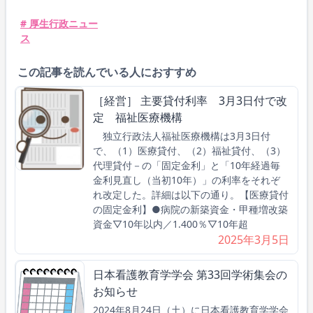
# 厚生行政ニュー
ス
この記事を読んでいる人におすすめ
［経営］ 主要貸付利率 3月3日付で改
定 福祉医療機構
独立行政法人福祉医療機構は3月3日付
で、（1）医療貸付、（2）福祉貸付、（3）
代理貸付－の「固定金利」と「10年経過毎
金利見直し（当初10年）」の利率をそれぞ
れ改定した。詳細は以下の通り。【医療貸付
の固定金利】●病院の新築資金・甲種増改築
資金▽10年以内／1.400％▽10年超
2025年3月5日
日本看護教育学学会 第33回学術集会の
お知らせ
2024年8月24日（土）に日本看護教育学学会