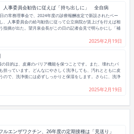
げ、人事委員会勧告に従えば「持ち出しに」 全自病
日の常務理事会で、2024年度の診療報酬改定で新設されたベー
し、人事委員会の給与勧告に従って公立病院が賃上げを行えば相
う指摘が出た。望月泉会長がこの日の記者会見で明らかにし「補
2025年2月19日
】
湿の目的は、皮膚のバリア機能を保つことです。また、壊れたバ
も担っています。どんなにやさしく洗浄しても、汚れとともに皮
うので、洗浄後には必ずしっかりと保湿をします。さらに、洗浄
2025年2月19日
フルエンザワクチン、26年度の定期接種は「見送り」