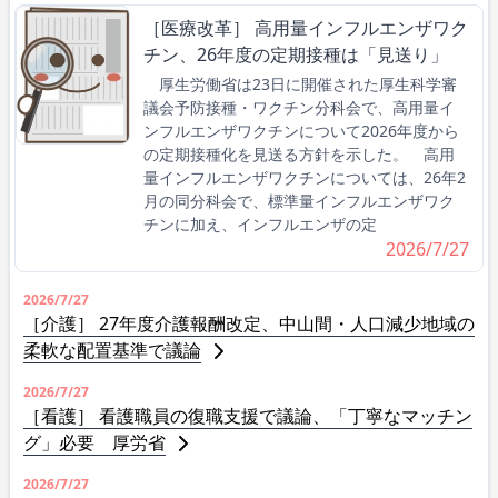
［医療改革］ 高用量インフルエンザワク
チン、26年度の定期接種は「見送り」
厚生労働省は23日に開催された厚生科学審
議会予防接種・ワクチン分科会で、高用量イ
ンフルエンザワクチンについて2026年度から
の定期接種化を見送る方針を示した。 高用
量インフルエンザワクチンについては、26年2
月の同分科会で、標準量インフルエンザワク
チンに加え、インフルエンザの定
2026/7/27
2026/7/27
［介護］ 27年度介護報酬改定、中山間・人口減少地域の
柔軟な配置基準で議論
2026/7/27
［看護］ 看護職員の復職支援で議論、「丁寧なマッチン
グ」必要 厚労省
2026/7/27