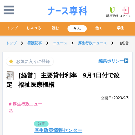
新規登録
ログイン
トップ
しゃべる
読む
働く
学生
学ぶ
トップ
看護記事
ニュース
厚生行政ニュース
［経営］ 
編集ポリシー
お気に入りに登録
［経営］ 主要貸付利率 9月1日付で改
定 福祉医療機構
公開日: 2023/9/5
# 厚生行政ニュー
ス
執筆
厚生政策情報センター