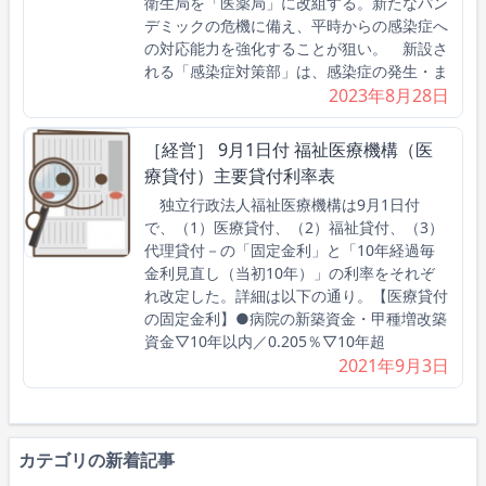
衛生局を「医薬局」に改組する。新たなパン
デミックの危機に備え、平時からの感染症へ
の対応能力を強化することが狙い。 新設さ
れる「感染症対策部」は、感染症の発生・ま
2023年8月28日
［経営］ 9月1日付 福祉医療機構（医
療貸付）主要貸付利率表
独立行政法人福祉医療機構は9月1日付
で、（1）医療貸付、（2）福祉貸付、（3）
代理貸付－の「固定金利」と「10年経過毎
金利見直し（当初10年）」の利率をそれぞ
れ改定した。詳細は以下の通り。【医療貸付
の固定金利】●病院の新築資金・甲種増改築
資金▽10年以内／0.205％▽10年超
2021年9月3日
カテゴリの新着記事