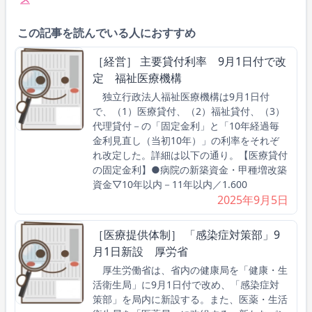
この記事を読んでいる人におすすめ
［経営］ 主要貸付利率 9月1日付で改
定 福祉医療機構
独立行政法人福祉医療機構は9月1日付
で、（1）医療貸付、（2）福祉貸付、（3）
代理貸付－の「固定金利」と「10年経過毎
金利見直し（当初10年）」の利率をそれぞ
れ改定した。詳細は以下の通り。【医療貸付
の固定金利】●病院の新築資金・甲種増改築
資金▽10年以内－11年以内／1.600
2025年9月5日
［医療提供体制］ 「感染症対策部」9
月1日新設 厚労省
厚生労働省は、省内の健康局を「健康・生
活衛生局」に9月1日付で改め、「感染症対
策部」を局内に新設する。また、医薬・生活