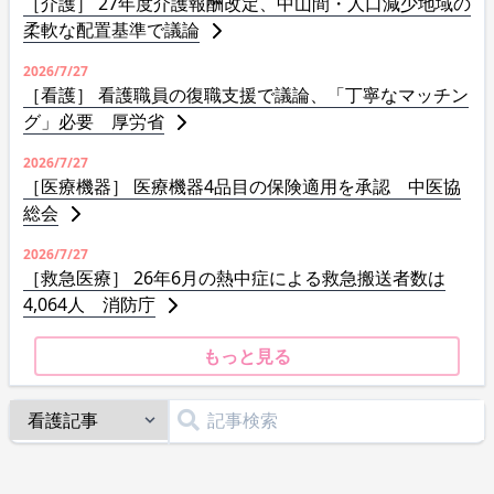
［介護］ 27年度介護報酬改定、中山間・人口減少地域の
柔軟な配置基準で議論
2026/7/27
［看護］ 看護職員の復職支援で議論、「丁寧なマッチン
グ」必要 厚労省
2026/7/27
［医療機器］ 医療機器4品目の保険適用を承認 中医協
総会
2026/7/27
［救急医療］ 26年6月の熱中症による救急搬送者数は
4,064人 消防庁
もっと見る