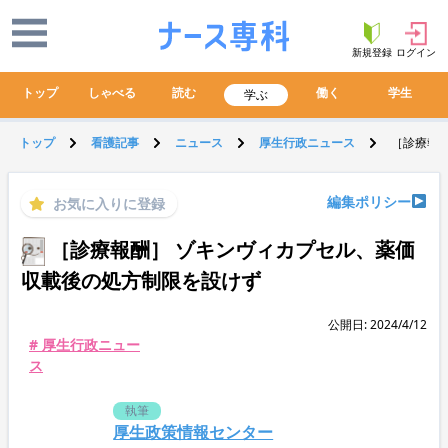
新規登録
ログイン
トップ
しゃべる
読む
働く
学生
学ぶ
トップ
看護記事
ニュース
厚生行政ニュース
［診療報
編集ポリシー
お気に入りに登録
［診療報酬］ ゾキンヴィカプセル、薬価
収載後の処方制限を設けず
公開日: 2024/4/12
# 厚生行政ニュー
ス
執筆
厚生政策情報センター