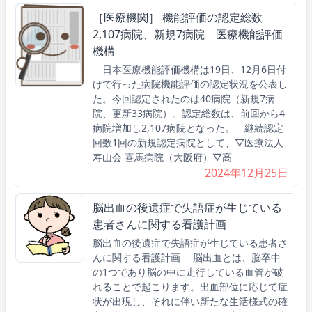
［医療機関］ 機能評価の認定総数
2,107病院、新規7病院 医療機能評価
機構
日本医療機能評価機構は19日、12月6日付
けで行った病院機能評価の認定状況を公表し
た。今回認定されたのは40病院（新規7病
院、更新33病院）。認定総数は、前回から4
病院増加し2,107病院となった。 継続認定
回数1回の新規認定病院として、▽医療法人
寿山会 喜馬病院（大阪府）▽高
2024年12月25日
脳出血の後遺症で失語症が生じている
患者さんに関する看護計画
脳出血の後遺症で失語症が生じている患者さ
んに関する看護計画 脳出血とは、脳卒中
の1つであり脳の中に走行している血管が破
れることで起こります。出血部位に応じて症
状が出現し、それに伴い新たな生活様式の確