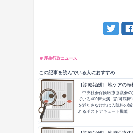
# 厚生行政ニュース
この記事を読んでいる人におすすめ
［診療報酬］ 地ケアの転
中央社会保険医療協議会の支
ている400床未満（許可病
を満たさなければ入院料の減
れるポストアキュート機能
［診療報酬］ 地域医療体