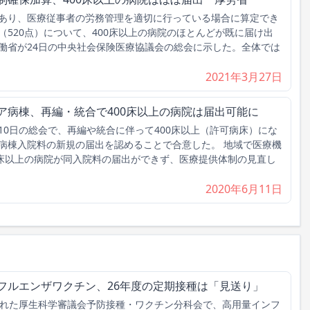
あり、医療従事者の労務管理を適切に行っている場合に算定でき
520点）について、400床以上の病院のほとんどが既に届け出
働省が24日の中央社会保険医療協議会の総会に示した。全体では
2021年3月27日
ア病棟、再編・統合で400床以上の病院は届出可能に
0日の総会で、再編や統合に伴って400床以上（許可病床）にな
病棟入院料の新規の届出を認めることで合意した。 地域で医療機
0床以上の病院が同入院料の届出ができず、医療提供体制の見直し
2020年6月11日
フルエンザワクチン、26年度の定期接種は「見送り」
れた厚生科学審議会予防接種・ワクチン分科会で、高用量インフ