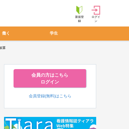
新規登
ログイ
録
ン
働く
学生
加算
会員の方はこちら
ログイン
会員登録(無料)はこちら