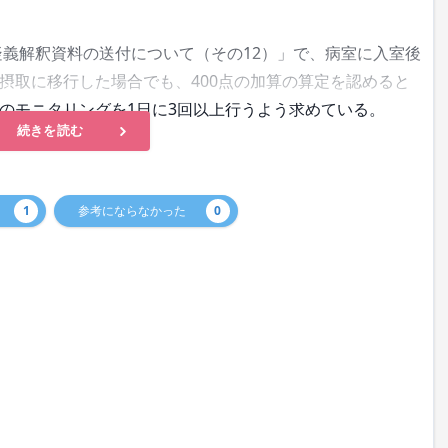
疑義解釈資料の送付について（その12）」で、病室に入室後
摂取に移行した場合でも、400点の加算の算定を認めると
のモニタリングを1日に3回以上行うよう求めている。
続きを読む
1
参考にならなかった
0