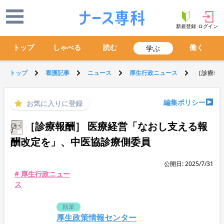
新規登録
ログイン
トップ
しゃべる
読む
働く
学ぶ
トップ
看護記事
ニュース
厚生行政ニュース
［診療報
編集ポリシー
お気に入りに登録
［診療報酬］ 医療経営「なおし支える報
酬改定を」、中医協診療側委員
公開日: 2025/7/31
# 厚生行政ニュー
ス
執筆
厚生政策情報センター