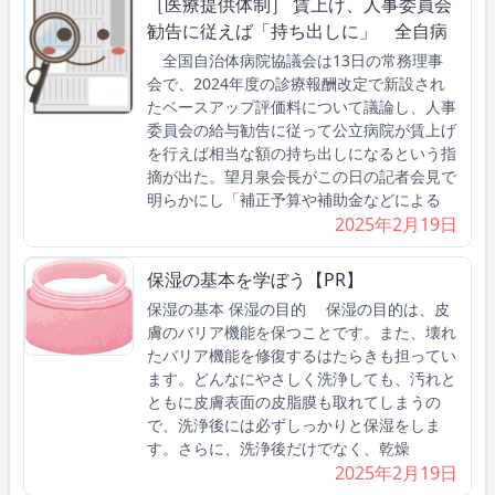
［医療提供体制］ 賃上げ、人事委員会
勧告に従えば「持ち出しに」 全自病
全国自治体病院協議会は13日の常務理事
会で、2024年度の診療報酬改定で新設され
たベースアップ評価料について議論し、人事
委員会の給与勧告に従って公立病院が賃上げ
を行えば相当な額の持ち出しになるという指
摘が出た。望月泉会長がこの日の記者会見で
明らかにし「補正予算や補助金などによる
2025年2月19日
保湿の基本を学ぼう【PR】
保湿の基本 保湿の目的 保湿の目的は、皮
膚のバリア機能を保つことです。また、壊れ
たバリア機能を修復するはたらきも担ってい
ます。どんなにやさしく洗浄しても、汚れと
ともに皮膚表面の皮脂膜も取れてしまうの
で、洗浄後には必ずしっかりと保湿をしま
す。さらに、洗浄後だけでなく、乾燥
2025年2月19日