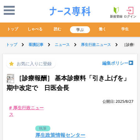
新規登録
ログイン
トップ
しゃべる
読む
働く
学生
学ぶ
トップ
看護記事
ニュース
厚生行政ニュース
［診療報
編集ポリシー
お気に入りに登録
［診療報酬］ 基本診療料「引き上げを」
期中改定で 日医会長
公開日: 2025/8/27
# 厚生行政ニュー
ス
執筆
厚生政策情報センター