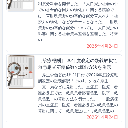
制度分科会を開催した。「人口減少社会の中
での総合的な国力の強化」に関する議論で
は、▽財政資源の効率的な配分▽人材力・経
済力の強化－などがテーマとなった。 財政
資源の効率的な配分については、人口減少の
影響に関する社会資本整備を整理した。将来
の
2026年4月24日
［診療報酬］ 26年度改定の疑義解釈で
救急患者応需係数の算出方法を例示
厚生労働省は4月21日付で2026年度診療報
酬改定の疑義解釈「その4」を地方厚生
（支）局などに発出した。重症度、医療・看
護必要度では、救急患者応需係数（以下、救
急係数）の算出方法を例示した。 一般病棟
用の重症度、医療・看護必要度の救急係数の
算出に関して、救急搬送により救急係数の
2026年4月24日