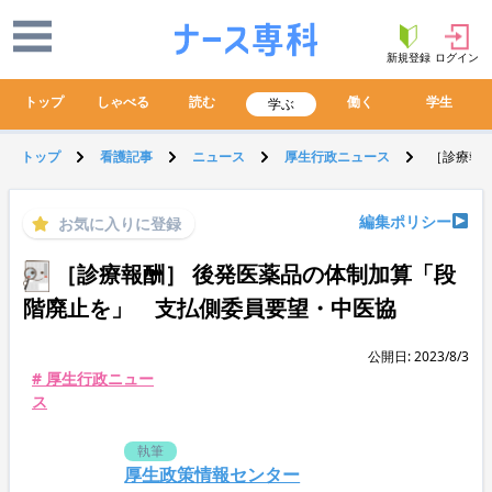
新規登録
ログイン
トップ
しゃべる
読む
働く
学生
学ぶ
トップ
看護記事
ニュース
厚生行政ニュース
［診療報
編集ポリシー
お気に入りに登録
［診療報酬］ 後発医薬品の体制加算「段
階廃止を」 支払側委員要望・中医協
公開日: 2023/8/3
# 厚生行政ニュー
ス
執筆
厚生政策情報センター