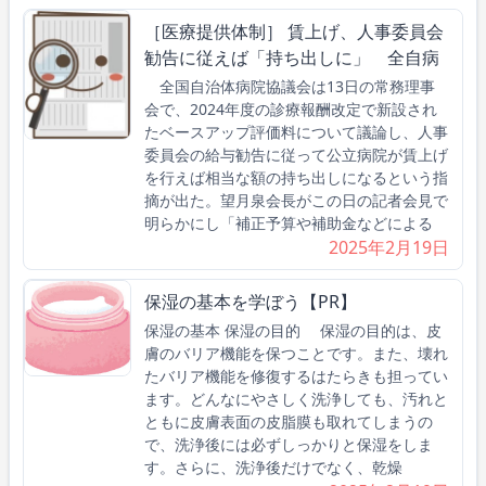
［医療提供体制］ 賃上げ、人事委員会
勧告に従えば「持ち出しに」 全自病
全国自治体病院協議会は13日の常務理事
会で、2024年度の診療報酬改定で新設され
たベースアップ評価料について議論し、人事
委員会の給与勧告に従って公立病院が賃上げ
を行えば相当な額の持ち出しになるという指
摘が出た。望月泉会長がこの日の記者会見で
明らかにし「補正予算や補助金などによる
2025年2月19日
保湿の基本を学ぼう【PR】
保湿の基本 保湿の目的 保湿の目的は、皮
膚のバリア機能を保つことです。また、壊れ
たバリア機能を修復するはたらきも担ってい
ます。どんなにやさしく洗浄しても、汚れと
ともに皮膚表面の皮脂膜も取れてしまうの
で、洗浄後には必ずしっかりと保湿をしま
す。さらに、洗浄後だけでなく、乾燥