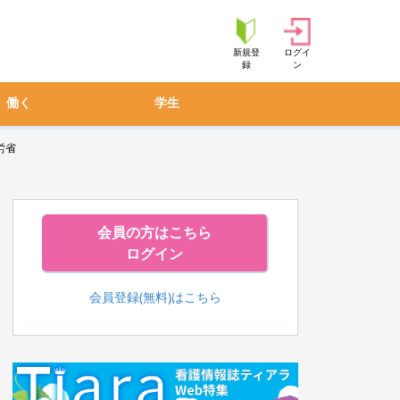
新規登
ログイ
録
ン
働く
学生
労省
会員の方はこちら
ログイン
会員登録(無料)はこちら