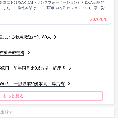
野におけるAX（AIトランスフォーメーション）とDXの戦略的
した。 推進本部は、「『医療DX令和ビジョン2030』厚生労
2026/8/8
症による救急搬送は9,180人
 福祉医療機構
5億円、前年同月比0.6％増 経産省
,556人 一般職業紹介状況・厚労省
もっと見る