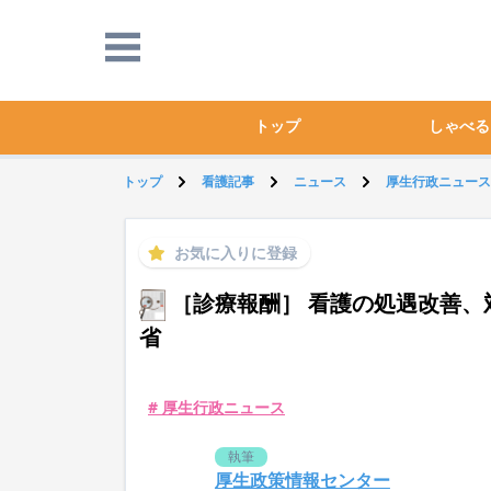
トップ
しゃべる
トップ
看護記事
ニュース
厚生行政ニュース
お気に入りに登録
［診療報酬］ 看護の処遇改善、対
省
# 厚生行政ニュース
執筆
厚生政策情報センター