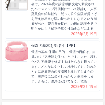
会で、2024年度の診療報酬改定で新設され
たベースアップ評価料について議論し、人事
委員会の給与勧告に従って公立病院が賃上げ
を行えば相当な額の持ち出しになるという指
摘が出た。望月泉会長がこの日の記者会見で
明らかにし「補正予算や補助金などによる
2025年2月19日
保湿の基本を学ぼう【PR】
保湿の基本 保湿の目的 保湿の目的は、皮
膚のバリア機能を保つことです。また、壊れ
たバリア機能を修復するはたらきも担ってい
ます。どんなにやさしく洗浄しても、汚れと
ともに皮膚表面の皮脂膜も取れてしまうの
で、洗浄後には必ずしっかりと保湿をしま
す。さらに、洗浄後だけでなく、乾燥
2025年2月19日