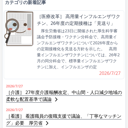
カテゴリの新着記事
［医療改革］ 高用量インフルエンザワク
チン、26年度の定期接種は「見送り」
厚生労働省は23日に開催された厚生科学審
議会予防接種・ワクチン分科会で、高用量イ
ンフルエンザワクチンについて2026年度から
の定期接種化を見送る方針を示した。 高用
量インフルエンザワクチンについては、26年2
月の同分科会で、標準量インフルエンザワク
チンに加え、インフルエンザの定
2026/7/27
2026/7/27
［介護］ 27年度介護報酬改定、中山間・人口減少地域の
柔軟な配置基準で議論
2026/7/27
［看護］ 看護職員の復職支援で議論、「丁寧なマッチン
グ」必要 厚労省