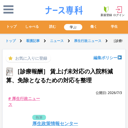
新規登録
ログイン
トップ
しゃべる
読む
働く
学生
学ぶ
トップ
看護記事
ニュース
厚生行政ニュース
［診療報
編集ポリシー
お気に入りに登録
［診療報酬］ 賃上げ未対応の入院料減
算、免除となるための対応を整理
公開日: 2026/7/3
# 厚生行政ニュー
ス
執筆
厚生政策情報センター