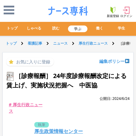
新規登録
ログイン
トップ
しゃべる
読む
働く
学生
学ぶ
トップ
看護記事
ニュース
厚生行政ニュース
［診療報酬
編集ポリシー
お気に入りに登録
［診療報酬］ 24年度診療報酬改定による
賃上げ、実施状況把握へ 中医協
公開日: 2024/6/24
# 厚生行政ニュー
ス
執筆
厚生政策情報センター