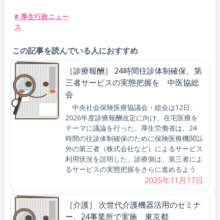
# 厚生行政ニュー
ス
この記事を読んでいる人におすすめ
［診療報酬］ 24時間往診体制確保、第
三者サービスの実態把握を 中医協総
会
中央社会保険医療協議会・総会は12日、
2026年度診療報酬改定に向け、在宅医療を
テーマに議論を行った。厚生労働省は、24
時間の往診体制確保のために保険医療機関以
外の第三者（株式会社など）によるサービス
利用状況を説明した。診療側は、第三者によ
るサービスの実態把握をさらに進めるよう
2025年11月17日
［介護］ 次世代介護機器活用のセミナ
ー、24事業所で実施 東京都