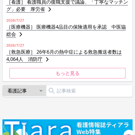
［看護］ 看護職員の復職支援で議論、「丁寧なマッチン
グ」必要 厚労省
2026/7/27
［医療機器］ 医療機器4品目の保険適用を承認 中医協
総会
2026/7/27
［救急医療］ 26年6月の熱中症による救急搬送者数は
4,064人 消防庁
もっと見る