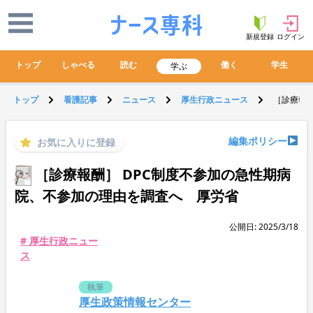
新規登録
ログイン
トップ
しゃべる
読む
働く
学生
学ぶ
トップ
看護記事
ニュース
厚生行政ニュース
［診療報酬
編集ポリシー
お気に入りに登録
［診療報酬］ DPC制度不参加の急性期病
院、不参加の理由を調査へ 厚労省
公開日: 2025/3/18
# 厚生行政ニュー
ス
執筆
厚生政策情報センター