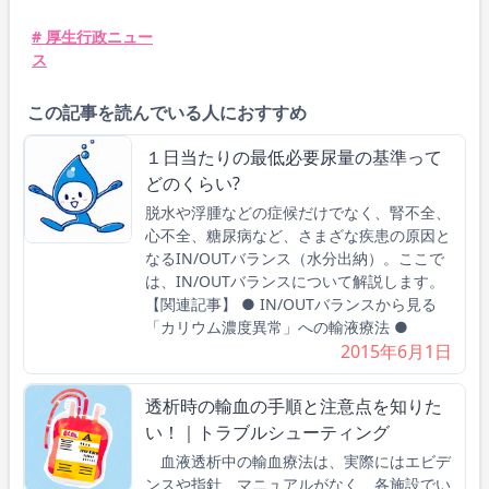
# 厚生行政ニュー
ス
この記事を読んでいる人におすすめ
１日当たりの最低必要尿量の基準って
どのくらい?
脱水や浮腫などの症候だけでなく、腎不全、
心不全、糖尿病など、さまざな疾患の原因と
なるIN/OUTバランス（水分出納）。ここで
は、IN/OUTバランスについて解説します。
【関連記事】 ● IN/OUTバランスから見る
「カリウム濃度異常」への輸液療法 ●
2015年6月1日
透析時の輸血の手順と注意点を知りた
い！｜トラブルシューティング
血液透析中の輸血療法は、実際にはエビデ
ンスや指針、マニュアルがなく、各施設でい