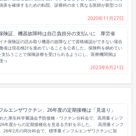
病床を確保するための転院、診療科の全く異なる医師が新型コロ
2020年11月27日
ナ保険証、機器故障時は自己負担分の支払いに 厚労省
イナ保険証の読み取り機器の故障などで資格確認ができない場合
働省は現在検討を進めていることを公表した。保険料を納めてい
を支払うことで保険診療を受けられるようにし、医療機関側は
使っ
2023年6月21日
フルエンザワクチン、26年度の定期接種は「見送り」
れた厚生科学審議会予防接種・ワクチン分科会で、高用量インフ
026年度からの定期接種化を見送る方針を示した。 高用量インフ
、26年2月の同分科会で、標準量インフルエンザワクチンに加