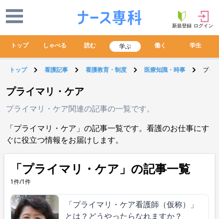
新規登録
ログイン
トップ
しゃべる
読む
働く
学生
学ぶ
トップ
看護記事
看護教育・制度
医療知識・時事
プラ
プライマリ・ケア
プライマリ・ケア関連の記事の一覧です。
「プライマリ・ケア」の記事一覧です。看護のお仕事にす
ぐに役立つ情報をお届けします。
「プライマリ・ケア」の記事一覧
1件/1件
「プライマリ・ケア看護師（仮称）」
とは？どうやったらなれますか？