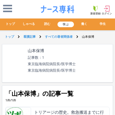
新規登録
ログイン
トップ
しゃべる
読む
働く
学生
学ぶ
トップ
看護記事
すべての著者関係者
山本保博
山本保博
記事数：1
東京臨海病院病院長/医学博士
東京臨海病院病院長/医学博士
「山本保博」の記事一覧
1件/1件
トリアージの歴史。救急搬送までに行