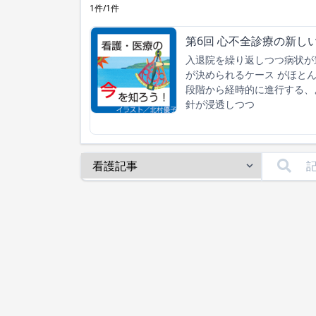
1件/1件
第6回 心不全診療の新し
入退院を繰り返しつつ病状が
が決められるケース がほと
段階から経時的に進行する、
針が浸透しつつ