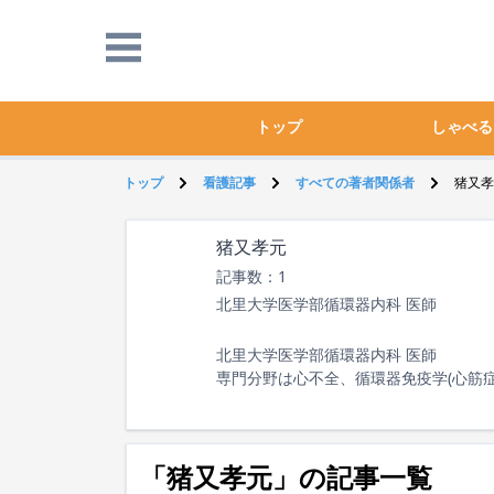
トップ
しゃべる
トップ
看護記事
すべての著者関係者
猪又孝
猪又孝元
記事数：1
北里大学医学部循環器内科 医師
北里大学医学部循環器内科 医師
専門分野は心不全、循環器免疫学(心筋症
「猪又孝元」の記事一覧