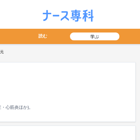
読む
学ぶ
元
・心筋炎ほか)。