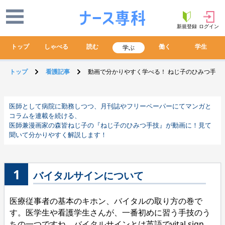
新規登録
ログイン
トップ
しゃべる
読む
働く
学生
学ぶ
トップ
看護記事
動画で分かりやすく学べる！ ねじ子のひみつ手技
医師として病院に勤務しつつ、月刊誌やフリーペーパーにてマンガと
コラムを連載を続ける、
医師兼漫画家の森皆ねじ子の『ねじ子のひみつ手技』が動画に！見て
聞いて分かりやすく解説します！
1
バイタルサインについて
医療従事者の基本のキホン、バイタルの取り方の巻で
す。医学生や看護学生さんが、一番初めに習う手技のう
ちの一つですね。バイタルサインとは英語でvital sign、