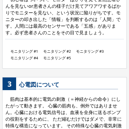
んを見ないor患者さんの様子だけ見てアワアワするばか
りでモニターを見ない、という状況に陥りがちです。モ
ニターの叩き出した「情報」を判断するのは「人間」で
す。人間には最高のセンサーである「五感」がありま
す。必ず患者さんのことをその目で見ましょう。
モニタリング #1
モニタリング #2
モニタリング #3
モニタリング #4
モニタリング #5
3
心電図について
筋肉は基本的に電気の刺激（＝神経からの命令）にし
たがって動きます。 心臓の筋肉も、例外ではありませ
ん。心臓における電気信号は、血液を全身に送るポンプ
の役割をするために、 ただ縮むだけではダメで、非常に
特殊な構造になっています。 その特殊な心臓の電気刺激