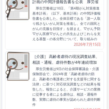
計画の中間評価報告書を公表 厚労省
厚生労働省は10日、「第4期がん対策推進
基本計画」（以下、基本計画）の中間評価報
告書を公表した。全体目標である「誰一人取
り残さないがん対策を推進し、全ての国民と
がんの克服を目指す」を踏まえ、▽がん予防
▽がん医療▽がんとの共生およびこれらを支
える基盤－の各分野について、取り組みの
2026年7月15日
［介護］ 高齢者虐待の現況調査結果、
相談・通報、虐待件数が4年連続増加
厚生労働省は9日の社会保障審議会・介護
保険部会で、2024年度「高齢者虐待の防
止、高齢者の養護者に対する支援等に関する
法律」に基づく対応状況調査などの結果を報
告した。報告によると、介護サービスの業務
に従事する者による虐待は、相談・通報件
数、実際に虐待の事実が認められた虐待判断
件