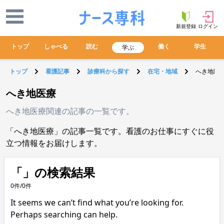
新規登録
ログイン
トップ
しゃべる
読む
働く
学生
学ぶ
トップ
看護記事
診療科から探す
在宅・地域
へき地医
へき地医療
へき地医療関連の記事の一覧です。
「へき地医療」の記事一覧です。看護のお仕事にすぐに役
立つ情報をお届けします。
「」の検索結果
0件/0件
It seems we can’t find what you’re looking for.
Perhaps searching can help.