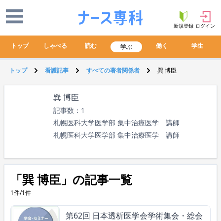
新規登録
ログイン
トップ
しゃべる
読む
働く
学生
学ぶ
トップ
看護記事
すべての著者関係者
巽 博臣
巽 博臣
記事数：1
札幌医科大学医学部 集中治療医学 講師
札幌医科大学医学部 集中治療医学 講師
「巽 博臣」の記事一覧
1件/1件
第62回 日本透析医学会学術集会・総会