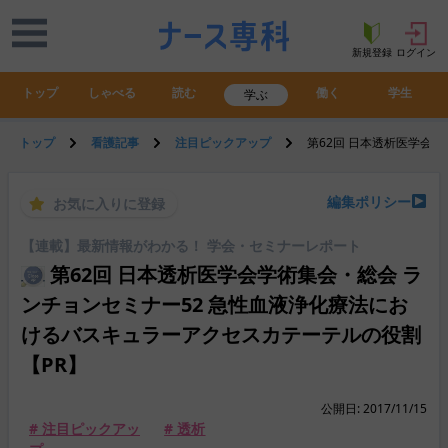
新規登録
ログイン
トップ
しゃべる
読む
働く
学生
学ぶ
トップ
看護記事
注目ピックアップ
第62回 日本透析医学会
編集ポリシー
お気に入りに登録
【連載】最新情報がわかる！ 学会・セミナーレポート
第62回 日本透析医学会学術集会・総会 ラ
ンチョンセミナー52 急性血液浄化療法にお
けるバスキュラーアクセスカテーテルの役割
【PR】
公開日: 2017/11/15
# 注目ピックアッ
# 透析