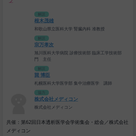
プ
解説
根木茂雄
和歌山県立医科大学 腎臓内科 准教授
解説
宗万孝次
旭川医科大学病院 診療技術部 臨床工学技術部
門 主任
解説
巽 博臣
札幌医科大学医学部 集中治療医学 講師
協力
株式会社メディコン
株式会社メディコン
共催：第62回日本透析医学会学術集会・総会／株式会社
メディコン