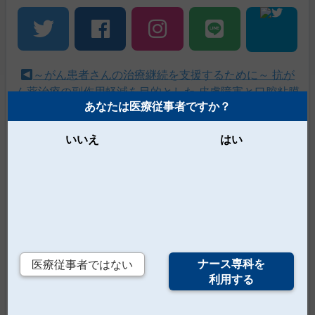
～がん患者さんの治療継続を支援するために～ 抗が
ん薬治療の副作用軽減を目的とした 皮膚障害と口腔粘膜
あなたは医療従事者ですか？
炎へのケアとポイント【PR】
こまち麻酔フォーラム2017 麻酔科領域の物理学と医療
いいえ
はい
安全【PR】
この連載の記事一覧へ
# 注目ピックアッ
# 透析
プ
この記事を読んでいる人におすすめ
ナース専科を
医療従事者ではない
利用する
チームで取り組む “透析患者のかゆみ
対策” ～治療アルゴリズムでかゆみを