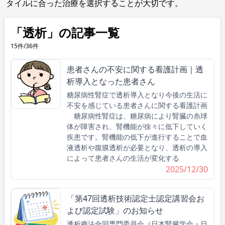
タイルに合った治療を選択することが大切です。
「透析」の記事一覧
15件/36件
患者さんの不安に関する看護計画｜透
析導入となった患者さん
糖尿病性腎症で透析導入となり今後の生活に
不安を感じている患者さんに関する看護計画
糖尿病性腎症は、糖尿病により腎臓の糸球
体が障害され、腎機能が徐々に低下していく
疾患です。腎機能の低下が進行することで血
液透析や腹膜透析が必要となり、透析の導入
によって患者さんの生活が変化する
2025/12/30
「第47回透析技術認定士認定講習会お
よび認定試験」のお知らせ
透析療法合同専門委員会（日本腎臓学会・日