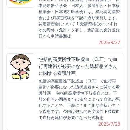
本泌尿器科学会・日本人工臓器学会・日本移
植学会・日本透析医学会）は、標記認定講習
会および認定試験を下記の通り実施します。
認定講習会について 1.受講資格 次のいずれ
かの資格（免許）を有し、免許証の免許登録
日から申請書類提
2025/9/27
包括的高度慢性下肢虚血（CLTI）で血
行再建術が必要になった透析患者さん
に関する看護計画
包括的高度慢性下肢虚血（CLTI）で血行再
建術が必要になった透析患者さんに関する看
護計画 包括的高度慢性下肢虚血とは、下
肢の血管の閉塞または狭窄によって血流が悪
化することで、下肢にさまざまな症状が生じ
る疾患です。今回は包括的高度慢性下肢虚血
で血行再建術が必要になった透析患
2025/7/28