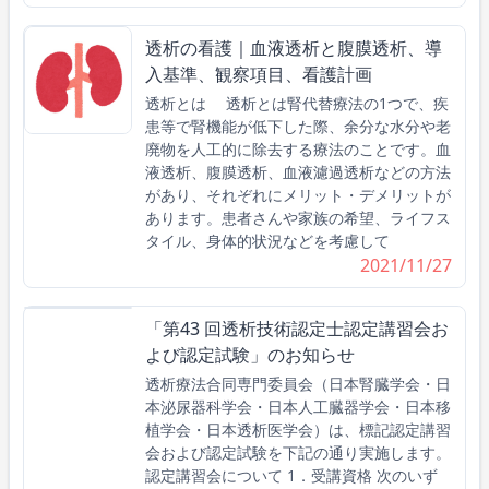
透析の看護｜血液透析と腹膜透析、導
入基準、観察項目、看護計画
透析とは 透析とは腎代替療法の1つで、疾
患等で腎機能が低下した際、余分な水分や老
廃物を人工的に除去する療法のことです。血
液透析、腹膜透析、血液濾過透析などの方法
があり、それぞれにメリット・デメリットが
あります。患者さんや家族の希望、ライフス
タイル、身体的状況などを考慮して
2021/11/27
「第43 回透析技術認定士認定講習会お
よび認定試験」のお知らせ
透析療法合同専門委員会（日本腎臓学会・日
本泌尿器科学会・日本人工臓器学会・日本移
植学会・日本透析医学会）は、標記認定講習
会および認定試験を下記の通り実施します。
認定講習会について 1．受講資格 次のいず