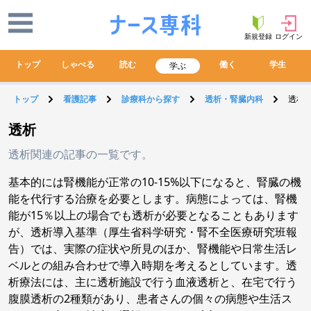
新規登録
ログイン
トップ
しゃべる
読む
働く
学生
学ぶ
トップ
看護記事
診療科から探す
透析・腎臓内科
透析
透析
透析関連の記事の一覧です。
基本的には腎機能が正常の10-15%以下になると、腎臓の機
能を代行する治療を必要とします。病態によっては、腎機
能が15％以上の場合でも透析が必要となることもあります
が、透析導入基準（厚生省科学研究・腎不全医療研究班報
告）では、実際の症状や所見のほか、腎機能や日常生活レ
ベルとの組み合わせで導入時期を考えるとしています。透
析療法には、主に透析施設で行う血液透析と、在宅で行う
腹膜透析の2種類があり、患者さんの個々の病態や生活ス