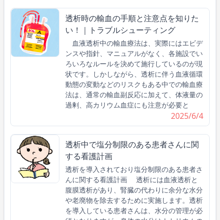
透析時の輸血の手順と注意点を知りた
い！｜トラブルシューティング
血液透析中の輸血療法は、実際にはエビデ
ンスや指針、マニュアルがなく、各施設でい
ろいろなルールを決めて施行しているのが現
状です。しかしながら、透析に伴う血液循環
動態の変動などのリスクもある中での輸血療
法は、通常の輸血副反応に加えて、体液量の
過剰、高カリウム血症にも注意が必要と
2025/6/4
透析中で塩分制限のある患者さんに関
する看護計画
透析を導入されており塩分制限のある患者さ
んに関する看護計画 透析には血液透析と
腹膜透析があり、腎臓の代わりに余分な水分
や老廃物を除去するために実施します。透析
を導入している患者さんは、水分の管理が必