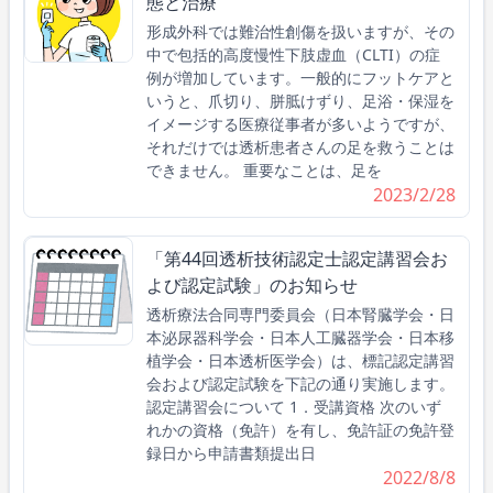
態と治療
形成外科では難治性創傷を扱いますが、その
中で包括的高度慢性下肢虚血（CLTI）の症
例が増加しています。一般的にフットケアと
いうと、爪切り、胼胝けずり、足浴・保湿を
イメージする医療従事者が多いようですが、
それだけでは透析患者さんの足を救うことは
できません。 重要なことは、足を
2023/2/28
「第44回透析技術認定士認定講習会お
よび認定試験」のお知らせ
透析療法合同専門委員会（日本腎臓学会・日
本泌尿器科学会・日本人工臓器学会・日本移
植学会・日本透析医学会）は、標記認定講習
会および認定試験を下記の通り実施します。
認定講習会について 1．受講資格 次のいず
れかの資格（免許）を有し、免許証の免許登
録日から申請書類提出日
2022/8/8