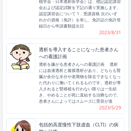
植学会・日本透析医学会）は、標記認定講習
会および認定試験を下記の通り実施します。
認定講習会について 1．受講資格 次のいず
れかの資格（免許）を有し、免許証の免許登
録日から申請書類提出日
2023/8/31
透析を導入することになった患者さん
への看護計画
透析を嫌がる患者さんへの看護計画 透析
には血液透析と腹膜透析があり、どちらも腎
臓が余分な水分や老廃物を除去できなくなっ
た代わりに働いてくれるものです。透析が導
入されると腎移植を行わない限りは一生続
き、やめることが死に直結する治療なので、
患者さんによってはスムーズに受容が進
2023/5/29
包括的高度慢性下肢虚血（CLTI）の病